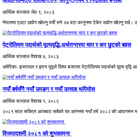
औद्याेगिकमैत्री संविधान,ऐन- कानुन,नियम र निर्देशिका बनाऔं
आर्थिक सञ्जाल
जेठ ९, २०८३
नेपालमा एउटा उद्याेग खाेल्नु पर्याे भने २७ वटा कानुनमा टेकेर उद्याेग खाेल्नु पर्छ। उद्
पेट्रोलियम पदार्थको मूल्यवृद्धि,अर्थतन्त्रमा चाप र कर छुटको बहस
आर्थिक सञ्जाल
वैशाख ४, २०८३
अमेरिका- इजरायल र इरान युद्वले विश्व बजारमा पेट्रोलियम पदार्थको मूल्य वृद्
नयाँ बर्षसँगै नयाँ उमङ्ग र नयाँ उत्साह थपियाेस
आर्थिक सञ्जाल
वैशाख १, २०८२
२०८१ साल सकिएर आजबाट सबैकाे घर आगनमा नयाँ वर्ष २०८२ काे आवागमन भएक
विजयादशमी २०८१ को शुभकामना