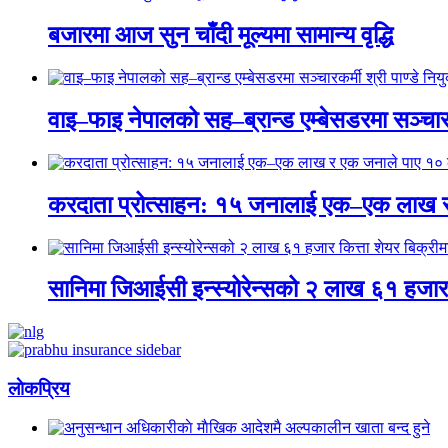
बजारमा आज सुन चाँदी मूल्यमा सामान्य वृद्धि
वाइ–फाइ नेपालको सह–ब्रान्ड एम्बेसडरमा सञ्चारकर्
करदाता प्रोत्साहन: १५ जनालाई एक–एक लाख 
सानिमा जिआईसी इन्स्योरेन्सको २ लाख ६१ हजार क
लाेकप्रिय