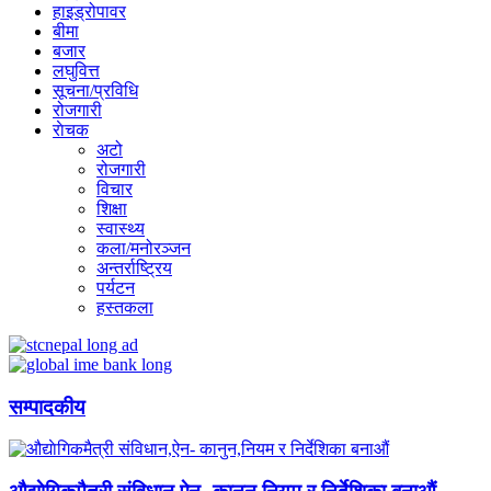
हाइड्रोपावर
बीमा
बजार
लघुवित्त
सूचना/प्रविधि
रोजगारी
राेचक
अटो
रोजगारी
विचार
शिक्षा
स्वास्थ्य
कला/मनोरञ्जन
अन्तर्राष्ट्रिय
पर्यटन
हस्तकला
सम्पादकीय