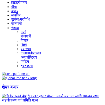
हाइड्रोपावर
बीमा
बजार
लघुवित्त
सूचना/प्रविधि
रोजगारी
राेचक
अटो
रोजगारी
विचार
शिक्षा
स्वास्थ्य
कला/मनोरञ्जन
अन्तर्राष्ट्रिय
पर्यटन
हस्तकला
शेयर बजार