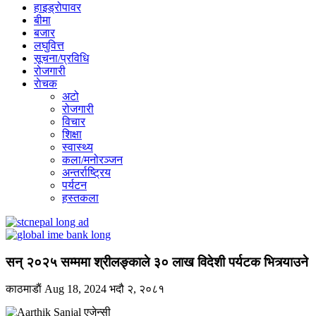
हाइड्रोपावर
बीमा
बजार
लघुवित्त
सूचना/प्रविधि
रोजगारी
राेचक
अटो
रोजगारी
विचार
शिक्षा
स्वास्थ्य
कला/मनोरञ्जन
अन्तर्राष्ट्रिय
पर्यटन
हस्तकला
सन् २०२५ सम्ममा श्रीलङ्काले ३० लाख विदेशी पर्यटक भित्र्याउने
काठमाडाैं
Aug 18, 2024
भदौ २, २०८१
एजेन्सी