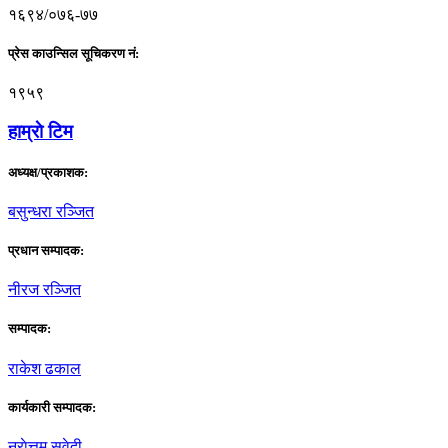
१६९४/०७६-७७
प्रेस काउन्सिल सूचिकरण नं:
१९५९
हाम्राे टिम
अध्यक्ष/प्रकाशक:
बसुन्धरा रञ्जित
प्रधान सम्पादक:
नीरज रञ्जित
सम्पादक:
राकेश ढकाल
कार्यकारी सम्पादक:
नराेत्तम सुवेदी