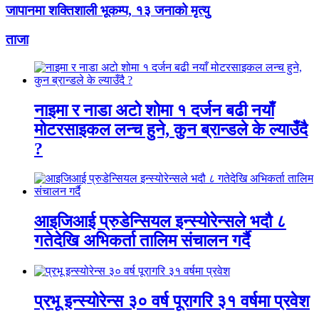
जापानमा शक्तिशाली भूकम्प, १३ जनाको मृत्यु
ताजा
नाइमा र नाडा अटो शोमा १ दर्जन बढी नयाँ
मोटरसाइकल लन्च हुने, कुन ब्रान्डले के ल्याउँदै
?
आइजिआई प्रुडेन्सियल इन्स्योरेन्सले भदौ ८
गतेदेखि अभिकर्ता तालिम संचालन गर्दै
प्रभू इन्स्योरेन्स ३० वर्ष पूरागरि ३१ वर्षमा प्रवेश