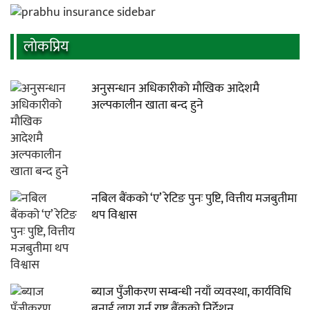
लाेकप्रिय
अनुसन्धान अधिकारीकाे माैखिक आदेशमै
अल्पकालीन खाता बन्द हुने
नबिल बैंकको ‘ए’ रेटिङ पुनः पुष्टि, वित्तीय मजबुतीमा
थप विश्वास
ब्याज पुँजीकरण सम्बन्धी नयाँ व्यवस्था, कार्यविधि
बनाई लागु गर्न राष्ट्र बैंकको निर्देशन