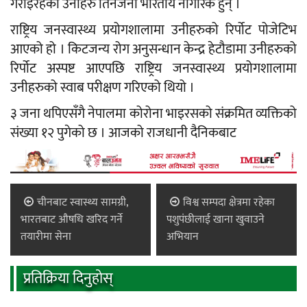
गराइरहेका उनीहरु तिनैजना भारतीय नागरिक हुन् ।
राष्ट्रिय जनस्वास्थ्य प्रयोगशालामा उनीहरुको रिर्पोट पोजेटिभ
आएको हो । किटजन्य रोग अनुसन्धान केन्द्र हेटौडामा उनीहरुको
रिर्पोट अस्पष्ट आएपछि राष्ट्रिय जनस्वास्थ्य प्रयोगशालामा
उनीहरुको स्वाब परीक्षण गरिएको थियो ।
३ जना थपिएसँगै नेपालमा कोरोना भाइरसको संक्रमित व्यक्तिको
संख्या १२ पुगेको छ । आजको राजधानी दैनिकबाट
चीनबाट स्वास्थ्य सामग्री,
विश्व सम्पदा क्षेत्रमा रहेका
भारतबाट औषधि खरिद गर्ने
पशुपंछीलाई खाना खुवाउने
तयारीमा सेना
अभियान
प्रतिक्रिया दिनुहोस्