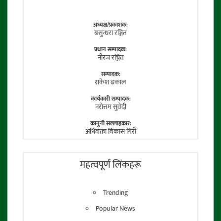
अध्यक्ष/प्रकाशक:
बसुन्धरा रञ्जित
प्रधान सम्पादक:
नीरज रञ्जित
सम्पादक:
राकेश ढकाल
कार्यकारी सम्पादक:
नराेत्तम सुवेदी
कानुनी सल्लाहकार:
अधिवक्ता विकास गिरी
फाेटाे पत्रकार:
तेजेन्द्र श्रेष्ठ
महत्वपूर्ण लिंकहरू
Trending
Popular News