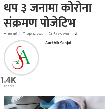
थप ३ जनामा कोरोना
संक्रमण पोजेटिभ
काठमाडाैं
Apr 12, 2020
चैत ३०, २०७६
Aarthik Sanjal
1.4K
shares