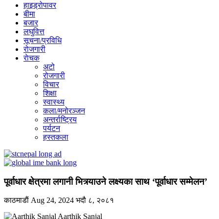
हाइड्रोपावर
बीमा
बजार
लघुवित्त
सूचना/प्रविधि
रोजगारी
राेचक
अटो
रोजगारी
विचार
शिक्षा
स्वास्थ्य
कला/मनोरञ्जन
अन्तर्राष्ट्रिय
पर्यटन
हस्तकला
पूर्वाधार क्षेत्रमा लगानी भित्र्याउने लक्ष्यका साथ ‘पूर्वाधार सम्मेलन’
काठमाडाैं
Aug 24, 2024
भदौ ८, २०८१
Aarthik Sanjal