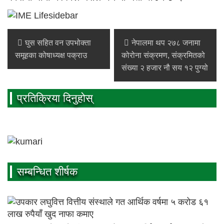
घुस सहित वन उपभोक्ता
नेपालमा थप २७८ जनामा
समूहका कोषाध्यक्ष पक्राउ
कोरोना संक्रमण, संक्रमितको
संख्या २ हजार नौ सय १२ पुग्यो
प्रतिक्रिया दिनुहोस्
सम्बन्धित शीर्षक