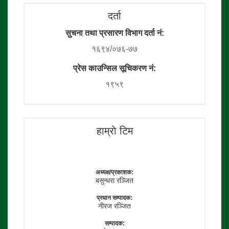
दर्ता
सुचना तथा प्रसारण विभाग दर्ता नं:
१६९४/०७६-७७
प्रेस काउन्सिल सूचिकरण नं:
१९५९
हाम्राे टिम
अध्यक्ष/प्रकाशक:
बसुन्धरा रञ्जित
प्रधान सम्पादक:
नीरज रञ्जित
सम्पादक: