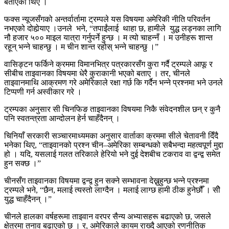
बताएका थिए ।
फक्स न्यूजसँगको अन्तर्वार्तामा ट्रम्पले यस विषयमा अमेरिकी नीति परिवर्तन
नभएको दोहोर्‍याए ।उनले भने, “तपाईंलाई थाहा छ, हामीले युद्ध लड्नका लागि
नौ हजार ५०० माइल यात्रा गर्नुपर्ने हुन्छ । म त्यो चाहन्नँ । म उनीहरू शान्त
रहून् भन्ने चाहन्छु । म चीन शान्त रहोस् भन्ने चाहन्छु ।”
वासिङ्टन फर्किने क्रममा विमानभित्र पत्रकारसँग कुरा गर्दै ट्रम्पले आफू र
सीबीच ताइवानका विषयमा धेरै कुराकानी भएको बताए । तर, चीनले
ताइवानमाथि आक्रमण गरे अमेरिकाले रक्षा गर्छ कि गर्दैन भन्ने प्रश्नमा भने उनले
टिप्पणी गर्न अस्वीकार गरे ।
ट्रम्पका अनुसार सी चिनफिङ ताइवानका विषयमा निकै संवेदनशील छन् र कुनै
पनि स्वतन्त्रता आन्दोलन हेर्न चाहँदैनन् ।
चिनियाँ सरकारी सञ्चारमाध्यमका अनुसार वार्ताका क्रममा सीले चेतावनी दिँदै
भनेका थिए, “ताइवानको प्रश्न चीन–अमेरिका सम्बन्धको सबैभन्दा महत्वपूर्ण मुद्दा
हो । यदि, यसलाई गलत तरिकाले हेरियो भने दुई देशबीच टकराव वा द्वन्द्व समेत
हुन सक्छ ।”
चीनसँग ताइवानका विषयमा द्वन्द्व हुन सक्ने सम्भावना देख्नुहुन्छ भन्ने प्रश्नमा
ट्रम्पले भने, “छैन, मलाई त्यस्तो लाग्दैन । मलाई लाग्छ हामी ठीक हुनेछौँ । सीे
युद्ध चाहँदैनन् ।”
चीनले हालका वर्षहरूमा ताइवान वरपर सैन्य अभ्यासहरू बढाएको छ, जसले
क्षेत्रमा तनाव बढाएको छ । र, अमेरिकाले कायम राख्दै आएको रणनीतिक