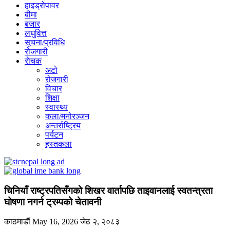
हाइड्रोपावर
बीमा
बजार
लघुवित्त
सूचना/प्रविधि
रोजगारी
राेचक
अटो
रोजगारी
विचार
शिक्षा
स्वास्थ्य
कला/मनोरञ्जन
अन्तर्राष्ट्रिय
पर्यटन
हस्तकला
चिनियाँ राष्ट्रपतिसँगको शिखर वार्तापछि ताइवानलाई स्वतन्त्रता
घोषणा नगर्न ट्रम्पको चेतावनी
काठमाडाैं
May 16, 2026
जेठ २, २०८३