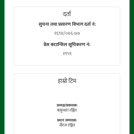
दर्ता
सुचना तथा प्रसारण विभाग दर्ता नं:
१६९४/०७६-७७
प्रेस काउन्सिल सूचिकरण नं:
१९५९
हाम्राे टिम
अध्यक्ष/प्रकाशक:
बसुन्धरा रञ्जित
प्रधान सम्पादक:
नीरज रञ्जित