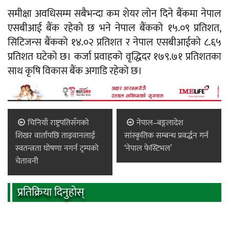
समीक्षा अवधिसम्म सबैभन्दा कम शेयर लोन दिने बैंकमा नेपाल
एसबीआई बैंक रहेको छ भने नेपाल बैंकको १५.०९ प्रतिशत,
सिटिजन्स बैंकको १४.०२ प्रतिशत र नेपाल एसबीआईको ८.६५
प्रतिशत घटेको छ। कर्जा प्रवाहको वृद्धिदर १७९.७१ प्रतिशतका
साथ कृषि विकास बैंक अगाडि रहेको छ।
चिनियाँ राष्ट्रपतिसँगको
नेपाल–बङ्गलादेश
शिखर वार्तापछि ताइवानलाई
सांस्कृतिक सम्बन्ध प्रवर्द्धन गर्न
स्वतन्त्रता घोषणा नगर्न ट्रम्पको
‘नेपाल फेस्टिभल’
चेतावनी
प्रतिक्रिया दिनुहोस्