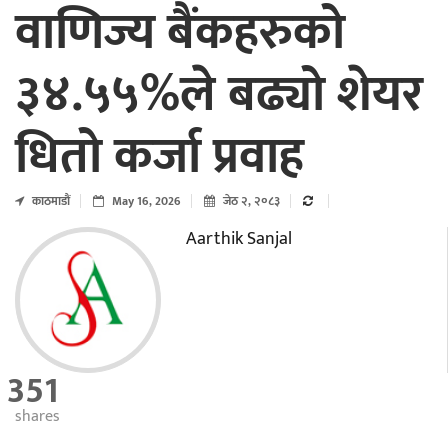
वाणिज्य बैंकहरुको
३४.५५%ले बढ्यो शेयर
धितो कर्जा प्रवाह
काठमाडाैं
May 16, 2026
जेठ २, २०८३
Aarthik Sanjal
351
shares