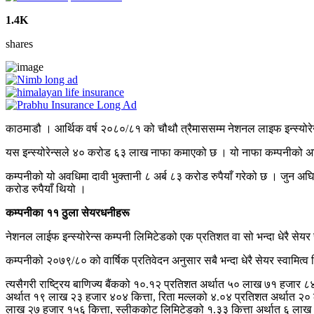
1.4K
shares
काठमाडौ । आर्थिक वर्ष २०८०/८१ को चौथौ त्रैमाससम्म नेशनल लाइफ इन्स्योरेन
यस इन्स्योरेन्सले ४० करोड ६३ लाख नाफा कमाएको छ । यो नाफा कम्पनीको अघिल
कम्पनीको यो अवधिमा दावी भुक्तानी ८ अर्ब ८३ करोड रुपैयाँ गरेको छ । जुन अघ
करोड रुपैयाँ थियो ।
कम्पनीका ११ ठुला सेयरधनीहरू
नेशनल लाईफ इन्स्योरेन्स कम्पनी लिमिटेडको एक प्रतिशत वा सो भन्दा धेरै सेयर 
कम्पनीको २०७९/८० को वार्षिक प्रतिवेदन अनुसार सबै भन्दा धेरै सेयर स्वामित
त्यसैगरी राष्ट्रिय बाणिज्य बैंकको १०.१२ प्रतिशत अर्थात ५० लाख ७१ हजार ८४ 
अर्थात १९ लाख २३ हजार ४०४ कित्ता, रिता मल्लको ४.०४ प्रतिशत अर्थात २० ल
लाख २७ हजार १५६ कित्ता, स्लीककोट लिमिटेडको १.३३ कित्ता अर्थात ६ लाख 