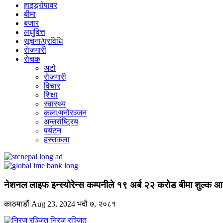
हाइड्रोपावर
बीमा
बजार
लघुवित्त
सूचना/प्रविधि
रोजगारी
राेचक
अटो
रोजगारी
विचार
शिक्षा
स्वास्थ्य
कला/मनोरञ्जन
अन्तर्राष्ट्रिय
पर्यटन
हस्तकला
नेशनल लाइफ इन्स्योरेन्स कम्पनीले १९ अर्ब २२ करोड बीमा शुल्क आर्
काठमाडाैं
Aug 23, 2024
भदौ ७, २०८१
निरज रञ्जित