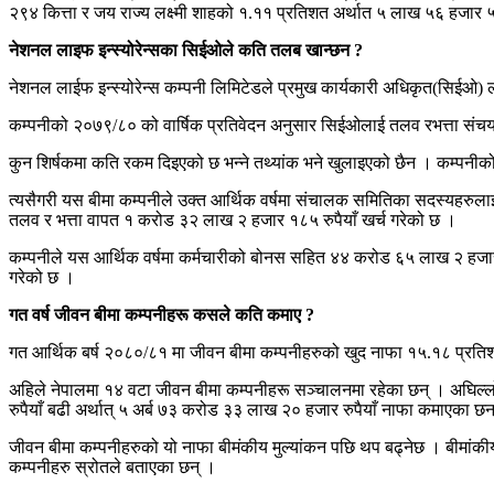
२९४ कित्ता र जय राज्य लक्ष्मी शाहको १.११ प्रतिशत अर्थात ५ लाख ५६ हजार ५१
नेशनल लाइफ इन्स्योरेन्सका सिईओले कति तलब खान्छन ?
नेशनल लाईफ इन्स्योरेन्स कम्पनी लिमिटेडले प्रमुख कार्यकारी अधिकृत(सिईओ)
कम्पनीको २०७९/८० को वार्षिक प्रतिवेदन अनुसार सिईओलाई तलव रभत्ता संच
कुन शिर्षकमा कति रकम दिइएको छ भन्ने तथ्यांक भने खुलाइएको छैन । कम्पनीको प्
त्यसैगरी यस बीमा कम्पनीले उक्त आर्थिक वर्षमा संचालक समितिका सदस्यहरुलाई
तलव र भत्ता वापत १ करोड ३२ लाख २ हजार १८५ रुपैयाँ खर्च गरेको छ ।
कम्पनीले यस आर्थिक वर्षमा कर्मचारीको बोनस सहित ४४ करोड ६५ लाख २ हजार 
गरेको छ ।
गत वर्ष जीवन बीमा कम्पनीहरू कसले कति कमाए ?
गत आर्थिक बर्ष २०८०/८१ मा जीवन बीमा कम्पनीहरुको खुद नाफा १५.१८ प्रतिशतल
अहिले नेपालमा १४ वटा जीवन बीमा कम्पनीहरू सञ्चालनमा रहेका छन् । अघिल्ल
रुपैयाँ बढी अर्थात् ५ अर्ब ७३ करोड ३३ लाख २० हजार रुपैयाँ नाफा कमाएका छन
जीवन बीमा कम्पनीहरुको यो नाफा बीमंकीय मुल्यांकन पछि थप बढ्नेछ । बीमांक
कम्पनीहरु स्रोतले बताएका छन् ।