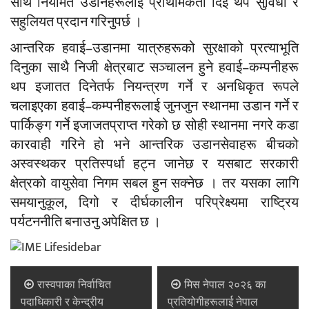
साथै नियमित उडानहरूलाई प्राथमिकता दिई थप सुविधा र
सहुलियत प्रदान गरिनुपर्छ ।
आन्तरिक हवाई–उडानमा यात्रुहरूको सुरक्षाको प्रत्याभूति
दिनुका साथै निजी क्षेत्रबाट सञ्चालन हुने हवाई–कम्पनीहरू
थप इजातत दिनेतर्फ नियन्त्रण गर्ने र अनधिकृत रूपले
चलाइएका हवाई–कम्पनीहरूलाई जुनजुन स्थानमा उडान गर्ने र
पार्किङ्ग गर्ने इजाजतप्राप्त गरेको छ सोही स्थानमा नगरे कडा
कारवाही गरिने हो भने आन्तरिक उडानसेवाहरू बीचको
अस्वस्थकर प्रतिस्पर्धा हट्न जानेछ र यसबाट सरकारी
क्षेत्रको वायुसेवा निगम सबल हुन सक्नेछ । तर यसका लागि
समयानुकूल, दिगो र दीर्घकालीन परिप्रेक्ष्यमा राष्ट्रिय
पर्यटननीति बनाउनु अपेक्षित छ ।
रास्वपाका निर्वाचित
मिस नेपाल २०२६ का
पदाधिकारी र केन्द्रीय
प्रतियोगीहरूलाई नेपाल