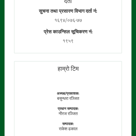
दर्ता
सुचना तथा प्रसारण विभाग दर्ता नं:
१६९४/०७६-७७
प्रेस काउन्सिल सूचिकरण नं:
१९५९
हाम्राे टिम
अध्यक्ष/प्रकाशक:
बसुन्धरा रञ्जित
प्रधान सम्पादक:
नीरज रञ्जित
सम्पादक:
राकेश ढकाल