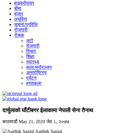
हाइड्रोपावर
बीमा
बजार
लघुवित्त
सूचना/प्रविधि
रोजगारी
राेचक
अटो
रोजगारी
विचार
शिक्षा
स्वास्थ्य
कला/मनोरञ्जन
अन्तर्राष्ट्रिय
पर्यटन
हस्तकला
दार्चुलाको घाँटीबगर ईलाकामा नेपाली सेना तैनाथ
काठमाडाैं
May 21, 2020
जेठ ८, २०७७
Aarthik Sanjal