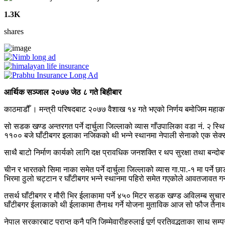
1.3K
shares
आर्थिक सञ्जाल २०७७ जेठ ८ गते बिहीबार
काठमाडौँ । मन्त्री परिषदबाट २०७७ वैशाख १४ गते भएको निर्णय बमोजिम महाकाली
सो सडक खण्ड अन्तरगत पर्ने दार्चुला जिल्लाको व्यास गाँउपालिका वडा नं. २ स
११०० बजे घाँटीबगर इलाका नजिकको थी भन्ने स्थानमा नेपाली सेनाको एक से
साथै बाटो निर्माण कार्यको लागि दक्ष प्रावधिक जनशक्ति र थप सुरक्षा तथा ब
चीन र भारतको सिमा नाका समेत पर्ने दार्चुला जिल्लाको व्यास गा.पा.-१ मा पर
भिरमा ठुलो चट्टान र घाँटीबगर भन्ने स्थानमा पहिरो समेत गएकोले आवतजावत गर्
तसर्थ घाँटीबगर र मौरी भिर ईलाकामा पर्ने ४५० मिटर सडक खण्ड अविलम्ब सुचारु
घाँटीबगर ईलाकाको थी ईलाकामा तैनाथ गर्ने योजना मुताविक आज सो फौज तैनाथ 
नेपाल सरकारबाट प्राप्त कुनै पनि जिम्मेवारीहरुलाई पूर्ण प्रतिवद्धताका साथ सम्