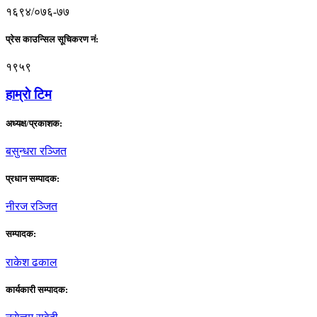
१६९४/०७६-७७
प्रेस काउन्सिल सूचिकरण नं:
१९५९
हाम्राे टिम
अध्यक्ष/प्रकाशक:
बसुन्धरा रञ्जित
प्रधान सम्पादक:
नीरज रञ्जित
सम्पादक:
राकेश ढकाल
कार्यकारी सम्पादक: