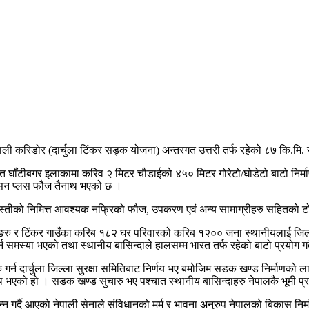
 करिडोर (दार्चुला टिंकर सड्क योजना) अन्तरगत उत्तरी तर्फ रहेको ८७ कि.मि. स
्थित घाँटीबगर इलाकामा करिव २ मिटर चौडाईको ४५० मिटर गोरेटो/घोडेटो बाटो निर्म
क्सन प्लस फौज तैनाथ भएको छ ।
न्दोबस्तीको निमित्त आवश्यक नफ्रिको फौज, उपकरण एवं अन्य सामाग्रीहरु सहितक
्ने छाङरु र टिंकर गाउँका करिब १८२ घर परिवारको करिब १२०० जना स्थानीयलाई जिल
न समस्या भएको तथा स्थानीय बासिन्दाले हालसम्म भारत तर्फ रहेको बाटो प्रयोग ग
 गर्न दार्चुला जिल्ला सुरक्षा समितिबाट निर्णय भए बमोजिम सडक खण्ड निर्माणको
भएको हो । सडक खण्ड सुचारु भए पश्चात स्थानीय बासिन्दाहरु नेपालकै भूमी प्
पन्न गर्दै आएको नेपाली सेनाले संविधानको मर्म र भावना अनुरुप नेपालको बिकास निर