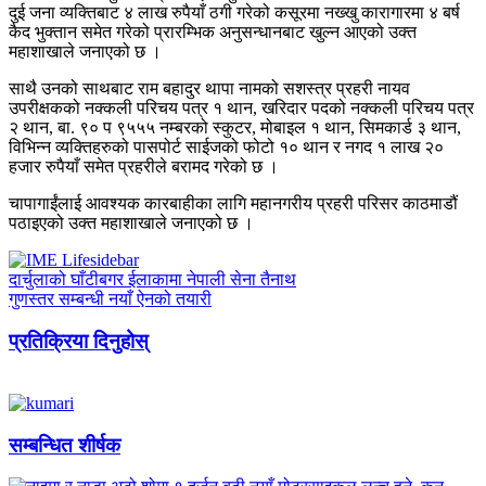
दुई जना व्यक्तिबाट ४ लाख रुपैयाँ ठगी गरेको कसूरमा नख्खु कारागारमा ४ बर्ष
कैद भुक्तान समेत गरेको प्रारम्भिक अनुसन्धानबाट खुल्न आएको उक्त
महाशाखाले जनाएको छ ।
साथै उनको साथबाट राम बहादुर थापा नामको सशस्त्र प्रहरी नायव
उपरीक्षकको नक्कली परिचय पत्र १ थान, खरिदार पदको नक्कली परिचय पत्र
२ थान, बा. ९० प ९५५५ नम्बरको स्कुटर, मोबाइल १ थान, सिमकार्ड ३ थान,
विभिन्न व्यक्तिहरुको पासपोर्ट साईजको फोटो १० थान र नगद १ लाख २०
हजार रुपैयाँ समेत प्रहरीले बरामद गरेको छ ।
चापागाईंलाई आवश्यक कारबाहीका लागि महानगरीय प्रहरी परिसर काठमाडौं
पठाइएको उक्त महाशाखाले जनाएको छ ।
दार्चुलाको घाँटीबगर ईलाकामा नेपाली सेना तैनाथ
गुणस्तर सम्बन्धी नयाँ ऐनको तयारी
प्रतिक्रिया दिनुहोस्
सम्बन्धित शीर्षक