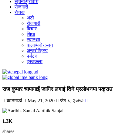
सूचना/प्रविधि
रोजगारी
राेचक
अटो
रोजगारी
विचार
शिक्षा
स्वास्थ्य
कला/मनोरञ्जन
अन्तर्राष्ट्रिय
पर्यटन
हस्तकला
राज कुमार चापागाईं जागिर लगाई दिने प्रलोभनमा पक्राउ
काठमाडाैं
May 21, 2020
जेठ ८, २०७७
Aarthik Sanjal
1.3K
shares