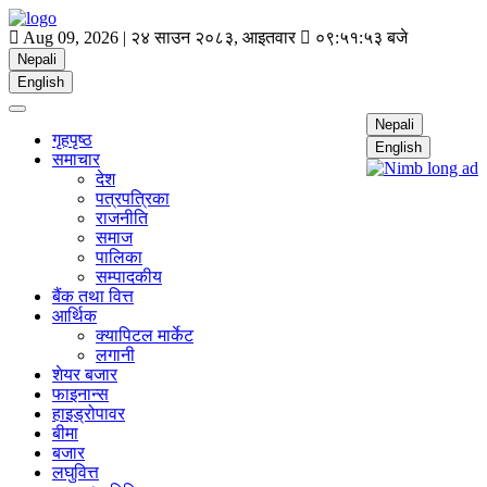
Aug 09, 2026 |
२४ साउन २०८३, आइतवार
०९:५१:५४ बजे
Nepali
English
Nepali
गृहपृष्ठ
English
समाचार
देश
पत्रपत्रिका
राजनीति
समाज
पालिका
सम्पादकीय
बैंक तथा वित्त
आर्थिक
क्यापिटल मार्केट
लगानी
शेयर बजार
फाइनान्स
हाइड्रोपावर
बीमा
बजार
लघुवित्त