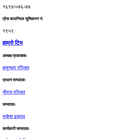
१६९४/०७६-७७
प्रेस काउन्सिल सूचिकरण नं:
१९५९
हाम्राे टिम
अध्यक्ष/प्रकाशक:
बसुन्धरा रञ्जित
प्रधान सम्पादक:
नीरज रञ्जित
सम्पादक:
राकेश ढकाल
कार्यकारी सम्पादक: