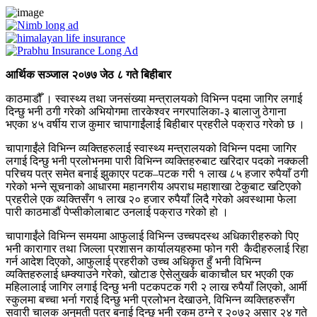
आर्थिक सञ्जाल २०७७ जेठ ८ गते बिहीबार
काठमाडौँ । स्वास्थ्य तथा जनसंख्या मन्त्रालयको विभिन्न पदमा जागिर लगाई
दिन्छु भनी ठगी गरेको अभियोगमा तारकेश्वर नगरपालिका-३ बालाजु ठेगाना
भएका ४५ वर्षीय राज कुमार चापागाईंलाई बिहीबार प्रहरीले पक्राउ गरेको छ ।
चापागाईंले विभिन्न व्यक्तिहरुलाई स्वास्थ्य मन्त्रालयको विभिन्न पदमा जागिर
लगाई दिन्छु भनी प्रलोभनमा पारी विभिन्न व्यक्तिहरुबाट खरिदार पदको नक्कली
परिचय पत्र समेत बनाई झुकाएर पटक–पटक गरी १ लाख ८५ हजार रुपैयाँ ठगी
गरेको भन्ने सूचनाको आधारमा महानगरीय अपराध महाशाखा टेकुबाट खटिएको
प्रहरीले एक व्यक्तिसँग १ लाख २० हजार रुपैयाँ लिदै गरेको अवस्थामा फेला
पारी काठमाडौं पेप्सीकोलाबाट उनलाई पक्राउ गरेको हो ।
चापागाईंले विभिन्न समयमा आफुलाई विभिन्न उच्चपदस्थ अधिकारीहरुको पिए
भनी कारागार तथा जिल्ला प्रशासन कार्यालयहरुमा फोन गरी कैदीहरुलाई रिहा
गर्न आदेश दिएको, आफुलाई प्रहरीको उच्च अधिकृत हुँ भनी विभिन्न
व्यक्तिहरुलाई धम्क्याउने गरेको, खोटाङ ऐसेलुखर्क बाकाचौल घर भएकी एक
महिलालाई जागिर लगाई दिन्छु भनी पटकपटक गरी २ लाख रुपैयाँ लिएको, आर्मी
स्कुलमा बच्चा भर्ना गराई दिन्छु भनी प्रलोभन देखाउने, विभिन्न व्यक्तिहरुसँग
सवारी चालक अनुमती पत्र बनाई दिन्छु भनी रकम ठग्ने र २०७२ असार २४ गते