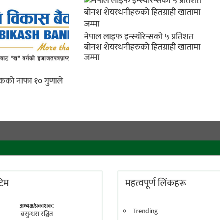
नेपाल लाइफ इन्स्योरेन्सको ५ प्रतिशत
बोनश शेयरधनीहरुको हितग्राही खातामा
जम्मा
ैंकको नाफा १० गुणाले
 टिम
महत्वपूर्ण लिंकहरू
अध्यक्ष/प्रकाशक:
Trending
बसुन्धरा रञ्जित