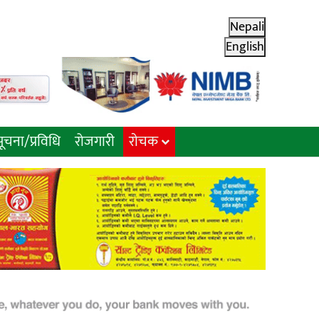
Nepali
English
ूचना/प्रविधि
रोजगारी
राेचक