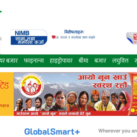
े
ेयर बजार
फाइनान्स
हाइड्रोपावर
बीमा
बजार
लघुवित्त
स