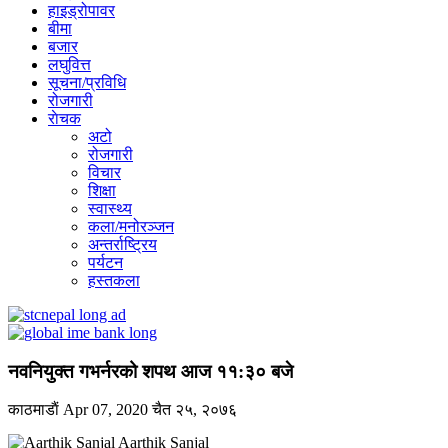
हाइड्रोपावर
बीमा
बजार
लघुवित्त
सूचना/प्रविधि
रोजगारी
राेचक
अटो
रोजगारी
विचार
शिक्षा
स्वास्थ्य
कला/मनोरञ्जन
अन्तर्राष्ट्रिय
पर्यटन
हस्तकला
नवनियुक्त गभर्नरको शपथ आज ११:३० बजे
काठमाडाैं
Apr 07, 2020
चैत २५, २०७६
Aarthik Sanjal