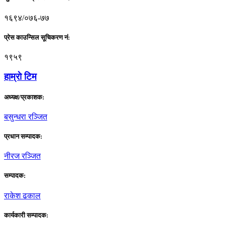
१६९४/०७६-७७
प्रेस काउन्सिल सूचिकरण नं:
१९५९
हाम्राे टिम
अध्यक्ष/प्रकाशक:
बसुन्धरा रञ्जित
प्रधान सम्पादक:
नीरज रञ्जित
सम्पादक:
राकेश ढकाल
कार्यकारी सम्पादक: