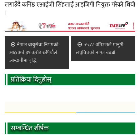
लगाउँदै कनिष्ठ एआईजी सिंहलाई आइजिपी नियुक्त गरेको थियो
।
नेपाल वायुसेवा निगमको
५५.८८ प्रतिशतले मानुषी
आठ अर्ब ३९ करोड रुपियाँले
लघुवित्तको नाफा बढ्यो
आम्दानीमा वृद्धि
प्रतिक्रिया दिनुहोस्
सम्बन्धित शीर्षक