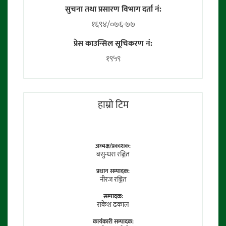
सुचना तथा प्रसारण विभाग दर्ता नं:
१६९४/०७६-७७
प्रेस काउन्सिल सूचिकरण नं:
१९५९
हाम्राे टिम
अध्यक्ष/प्रकाशक:
बसुन्धरा रञ्जित
प्रधान सम्पादक:
नीरज रञ्जित
सम्पादक:
राकेश ढकाल
कार्यकारी सम्पादक: