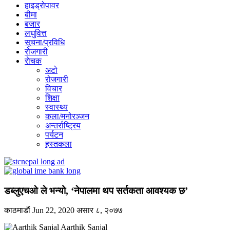
हाइड्रोपावर
बीमा
बजार
लघुवित्त
सूचना/प्रविधि
रोजगारी
राेचक
अटो
रोजगारी
विचार
शिक्षा
स्वास्थ्य
कला/मनोरञ्जन
अन्तर्राष्ट्रिय
पर्यटन
हस्तकला
डब्लुएचओ ले भन्यो, ‘नेपालमा थप सर्तकता आवश्यक छ’
काठमाडाैं
Jun 22, 2020
असार ८, २०७७
Aarthik Sanjal