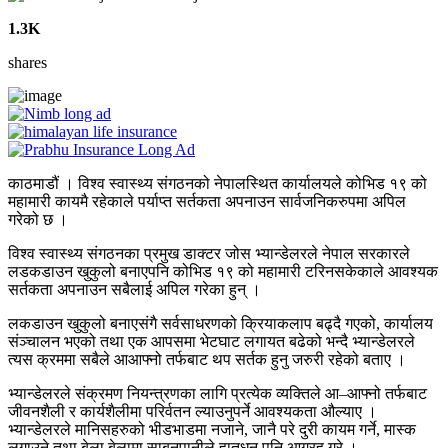
1.3K
shares
काठमाडौं । विश्व स्वास्थ्य संगठनको नेपालस्थित कार्यालयले कोभिड १९ को
महामारी कायमै रहेकाले पर्याप्त सर्तकता अपनाउन सार्वजनिकरुपमा अपिल
गरेको छ ।
विश्व स्वास्थ्य संगठनका प्रमुख डाक्टर जोस भ्यान्डेलरले नेपाल सरकारले
लडकडाउन खुकुलो बनाएपनि कोभिड १९ को महामारी टरिनसकेकाले आवश्यक
सर्तकता अपनाउन सबैलाई अपिल गरेका हुन् ।
लकडाउन खुकुलो बनाएसंगै सर्वसाधरणको क्रियाकलाप बढ्दै गएको, कार्यालय
संञ्चालन भएको तथा एक आपसमा भेटघाट लगायत बढेको भन्दै भ्यान्डेलरले
त्यस क्रममा सबैले आआफ्नो तर्फबाट थप सर्तक हुनु जरुरी रहेको बताए ।
भ्यान्डेलरले संक्रमण नियन्त्रणका लागि प्रत्येक व्यक्तिले आ–आफ्नो तर्फबाट
जीवनशैली र कार्यशैलीमा परिर्वतन ल्याउनुपर्ने आवश्यकता औल्याए ।
भ्यान्डेलरले मानिसहरुको भीडभाडमा नजाने, जानै परे दुरी कायम गर्ने, मास्क
लगाउने तथा बेला बेलामा साबुनपानीले हातधुन पनि आग्रह गरे ।