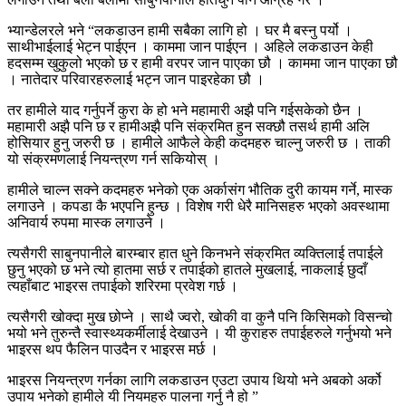
भ्यान्डेलरले भने “लकडाउन हामी सबैका लागि हो । घर मै बस्नु पर्यो ।
साथीभाईलाई भेट्न पाईएन । काममा जान पाईएन । अहिले लकडाउन केही
हदसम्म खुकुलो भएको छ र हामी वरपर जान पाएका छौ । काममा जान पाएका छौ
। नातेदार परिवारहरुलाई भट्न जान पाइरहेका छौ ।
तर हामीले याद गर्नुपर्ने कुरा के हो भने महामारी अझै पनि गईसकेको छैन ।
महामारी अझै पनि छ र हामीअझै पनि संक्रमित हुन सक्छौ तसर्थ हामी अलि
होसियार हुनु जरुरी छ । हामीले आफैले केही कदमहरु चाल्नु जरुरी छ । ताकी
यो संक्रमणलाई नियन्त्रण गर्न सकियोस् ।
हामीले चाल्न सक्ने कदमहरु भनेको एक अर्कासंग भौतिक दुरी कायम गर्ने, मास्क
लगाउने । कपडा कै भएपनि हुन्छ । विशेष गरी धेरै मानिसहरु भएको अवस्थामा
अनिवार्य रुपमा मास्क लगाउने ।
त्यसैगरी साबुनपानीले बारम्बार हात धुने किनभने संक्रमित व्यक्तिलाई तपाईले
छुनु भएको छ भने त्यो हातमा सर्छ र तपाईको हातले मुखलाई, नाकलाई छुदाँ
त्यहाँबाट भाइरस तपाईको शरिरमा प्रवेश गर्छ ।
त्यसैगरी खोक्दा मुख छोप्ने । साथै ज्वरो, खोकी वा कुनै पनि किसिमको विसन्चो
भयो भने तुरुन्तै स्वास्थ्यकर्मीलाई देखाउने । यी कुराहरु तपाईहरुले गर्नुभयो भने
भाइरस थप फैलिन पाउदैन र भाइरस मर्छ ।
भाइरस नियन्त्रण गर्नका लागि लकडाउन एउटा उपाय थियो भने अबको अर्को
उपाय भनेको हामीले यी नियमहरु पालना गर्नु नै हो ”