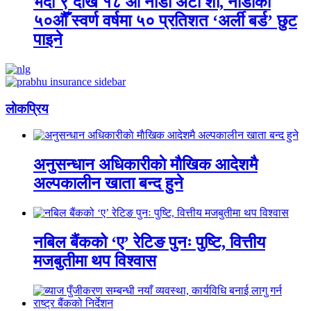
भदौ ९ देखि १८ औँ नाडा अटो शो, नाडाको
५०औँ स्वर्ण वर्षमा ५० प्रतिशत ‘अर्ली बर्ड’ छुट
पाइने
लाेकप्रिय
अनुसन्धान अधिकारीकाे माैखिक आदेशमै
अल्पकालीन खाता बन्द हुने
नबिल बैंकको ‘ए’ रेटिङ पुनः पुष्टि, वित्तीय
मजबुतीमा थप विश्वास