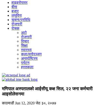
हाइड्रोपावर
बीमा
बजार
लघुवित्त
सूचना/प्रविधि
रोजगारी
राेचक
अटो
रोजगारी
विचार
शिक्षा
स्वास्थ्य
कला/मनोरञ्जन
अन्तर्राष्ट्रिय
पर्यटन
हस्तकला
मणिपाल अस्पतालको आईसीयू कक्ष सिल, २२ जना कर्मचारी
आइसोलेसनमा
काठमाडाैं
Jun 12, 2020
जेठ ३०, २०७७