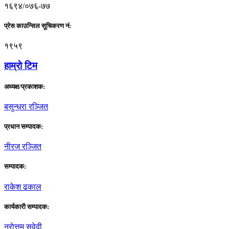
१६९४/०७६-७७
प्रेस काउन्सिल सूचिकरण नं:
१९५९
हाम्राे टिम
अध्यक्ष/प्रकाशक:
बसुन्धरा रञ्जित
प्रधान सम्पादक:
नीरज रञ्जित
सम्पादक:
राकेश ढकाल
कार्यकारी सम्पादक:
नराेत्तम सुवेदी