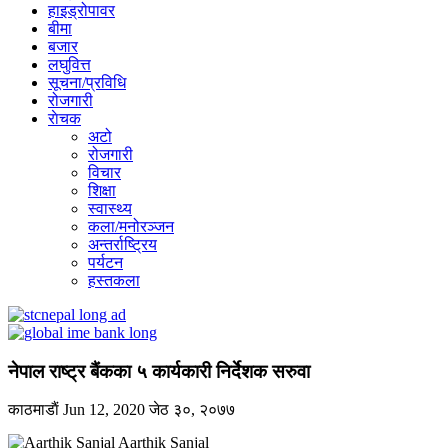
हाइड्रोपावर
बीमा
बजार
लघुवित्त
सूचना/प्रविधि
रोजगारी
राेचक
अटो
रोजगारी
विचार
शिक्षा
स्वास्थ्य
कला/मनोरञ्जन
अन्तर्राष्ट्रिय
पर्यटन
हस्तकला
नेपाल राष्ट्र बैंकका ५ कार्यकारी निर्देशक सरुवा
काठमाडाैं
Jun 12, 2020
जेठ ३०, २०७७
Aarthik Sanjal