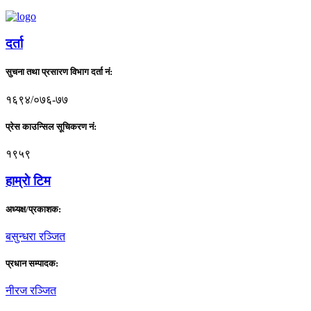
दर्ता
सुचना तथा प्रसारण विभाग दर्ता नं:
१६९४/०७६-७७
प्रेस काउन्सिल सूचिकरण नं:
१९५९
हाम्राे टिम
अध्यक्ष/प्रकाशक:
बसुन्धरा रञ्जित
प्रधान सम्पादक:
नीरज रञ्जित