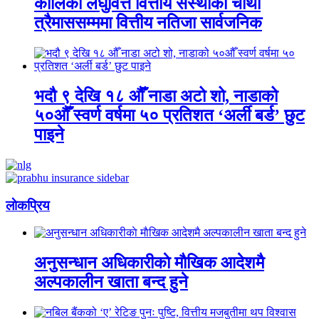
कालिका लघुवित्त वित्तीय संस्थाको चौथो
त्रैमाससम्ममा वित्तीय नतिजा सार्वजनिक
भदौ ९ देखि १८ औँ नाडा अटो शो, नाडाको
५०औँ स्वर्ण वर्षमा ५० प्रतिशत ‘अर्ली बर्ड’ छुट
पाइने
लाेकप्रिय
अनुसन्धान अधिकारीकाे माैखिक आदेशमै
अल्पकालीन खाता बन्द हुने