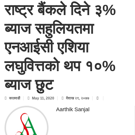
राष्ट्र बैंकले दिने ३%
ब्याज सहुलियतमा
एनआईसी एशिया
लघुवित्तको थप १०%
ब्याज छुट
काठमाडाैं
May 11, 2020
वैशाख २९, २०७७
Aarthik Sanjal