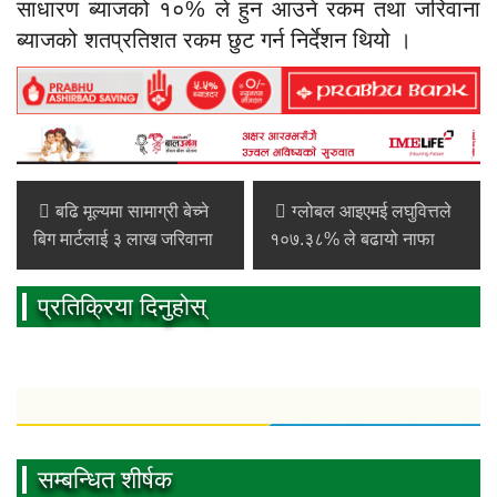
साधारण ब्याजको १०% ले हुन आउने रकम तथा जरिवाना
ब्याजको शतप्रतिशत रकम छुट गर्न निर्देशन थियो ।
बढि मूल्यमा सामाग्री बेच्ने
ग्लोबल आइएमई लघुवित्तले
बिग मार्टलाई ३ लाख जरिवाना
१०७.३८% ले बढायो नाफा
प्रतिक्रिया दिनुहोस्
सम्बन्धित शीर्षक