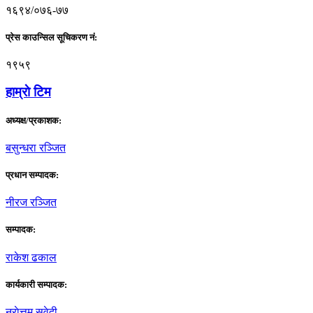
१६९४/०७६-७७
प्रेस काउन्सिल सूचिकरण नं:
१९५९
हाम्राे टिम
अध्यक्ष/प्रकाशक:
बसुन्धरा रञ्जित
प्रधान सम्पादक:
नीरज रञ्जित
सम्पादक:
राकेश ढकाल
कार्यकारी सम्पादक:
नराेत्तम सुवेदी