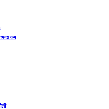
षाभन्दा कम
ौती