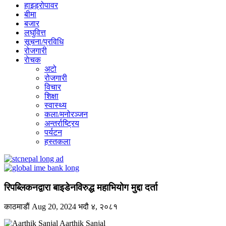
हाइड्रोपावर
बीमा
बजार
लघुवित्त
सूचना/प्रविधि
रोजगारी
राेचक
अटो
रोजगारी
विचार
शिक्षा
स्वास्थ्य
कला/मनोरञ्जन
अन्तर्राष्ट्रिय
पर्यटन
हस्तकला
रिपब्लिकनद्वारा बाइडेनविरुद्ध महाभियोग मुद्दा दर्ता
काठमाडाैं
Aug 20, 2024
भदौ ४, २०८१
Aarthik Sanjal