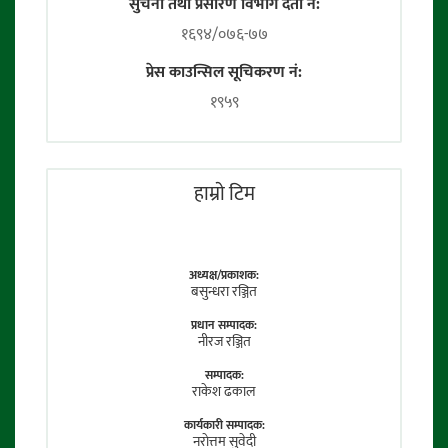
सुचना तथा प्रसारण विभाग दर्ता नं:
१६९४/०७६-७७
प्रेस काउन्सिल सूचिकरण नं:
१९५९
हाम्राे टिम
अध्यक्ष/प्रकाशक:
बसुन्धरा रञ्जित
प्रधान सम्पादक:
नीरज रञ्जित
सम्पादक:
राकेश ढकाल
कार्यकारी सम्पादक:
नराेत्तम सुवेदी