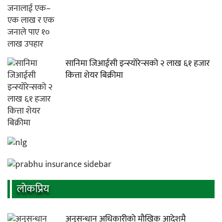
सानिमा जिआईसी इन्स्योरेन्सको २ लाख ६१ हजार
कित्ता शेयर बिक्रीमा
लाेकप्रिय
अनुसन्धान अधिकारीकाे माैखिक आदेशमै