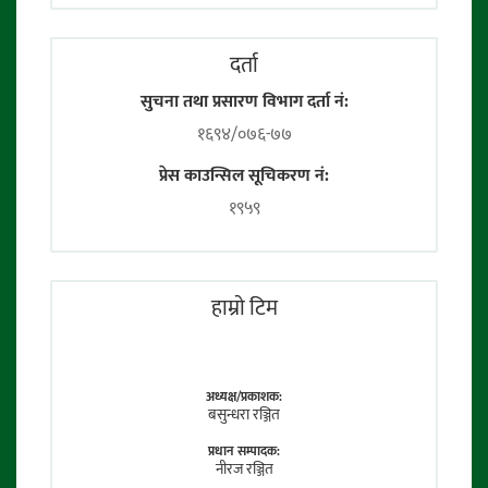
दर्ता
सुचना तथा प्रसारण विभाग दर्ता नं:
१६९४/०७६-७७
प्रेस काउन्सिल सूचिकरण नं:
१९५९
हाम्राे टिम
अध्यक्ष/प्रकाशक:
बसुन्धरा रञ्जित
प्रधान सम्पादक:
नीरज रञ्जित