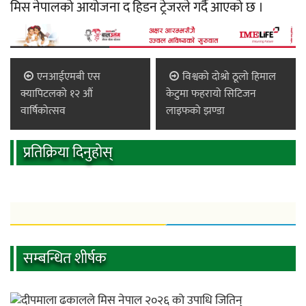
मिस नेपालको आयोजना द हिडन ट्रेजरले गर्दै आएको छ ।
एनआईएमबी एस
विश्वको दोश्रो ठूलो हिमाल
क्यापिटलको १२ औं
केटुमा फहरायो सिटिजन
वार्षिकोत्सव
लाइफको झण्डा
प्रतिक्रिया दिनुहोस्
सम्बन्धित शीर्षक