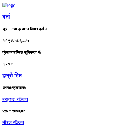
दर्ता
सुचना तथा प्रसारण विभाग दर्ता नं:
१६९४/०७६-७७
प्रेस काउन्सिल सूचिकरण नं:
१९५९
हाम्राे टिम
अध्यक्ष/प्रकाशक:
बसुन्धरा रञ्जित
प्रधान सम्पादक:
नीरज रञ्जित