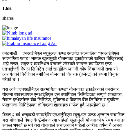
1.6K
shares
काठमाडौं । एनआईबिएल म्युचुअल फण्ड अन्तर्गत सञ्चालित “एनआईबिएल
सहभागिता फण्ड” नामक खुलामुखी योजनाका इकाईहरुको खरिदर बिक्रिलाई
अझै सरल, सहज र व्यवस्थित बनाउने उद्देश्यले सम्पन्न क्यापिटल एण्ड
एडभाईजरी नेपाल लिमिटेड लाई सामूहिक लगानी कोष नियमावली तथा सो
अन्तर्गतको निर्देशिका बमोजिम योजनाको वितरक (एजेन्ट) को रुपमा नियुक्त
गरेकोे छ ।
यस अघि “एनआईबिएल सहभागिता फण्ड” योजनाका इकाईहरुको कारोबार
योजना व्यवस्थापक एनआईबिएल एस क्यापिटल लिमिटेडका सम्पूर्ण शाखाहरु,
नेपाल इन्भेष्टमेण्ट बैंक लिमिटेड, मुक्तिनाथ विकास बैंक लिमिटेड र गुडविल
फाइनान्स लिमिटेडका तोकिएका शाखाहरु मार्फत हुदै आइरहेको छ ।
विगत २ वर्ष भन्दाबढी समयदेखि एनआईबिएल म्युचुअल फण्ड अन्र्तगत संचालित
यस योजनाले नेपालकै पूँजीबजारमा पहिलो खुलामुखी योजनाको परिचय बनाउन
सफल भएको छ भने यस योजनाले संचालनको पहिलो आर्थिक वर्षमा नै आफ्ना