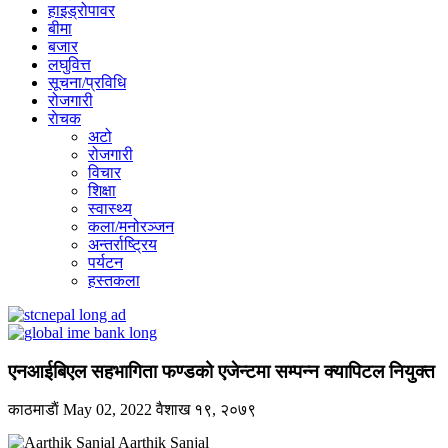
हाइड्रोपावर
बीमा
बजार
लघुवित्त
सूचना/प्रविधि
रोजगारी
राेचक
अटो
रोजगारी
विचार
शिक्षा
स्वास्थ्य
कला/मनोरञ्जन
अन्तर्राष्ट्रिय
पर्यटन
हस्तकला
एनआईबिएल सहभागिता फण्डको एजेन्टमा सम्पन्न क्यापिटल नियुक्त
काठमाडाैं
May 02, 2022
वैशाख १९, २०७९
Aarthik Sanjal