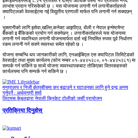
इकाईधनीहरुलाई ८.२५ प्रतिशत र दोस्रो आर्थिक वर्षमा ५० प्रतिशत नगद
लाभांश प्रदान गरिसकेको छ । यस योजनामा लगानी गर्न लगानीकर्ताहरुले
क्यापिटलको वेवसाईटमा गई विद्युतीय प्रणाली मार्फत पनि लगानी गर्न सक्दछन्
।
भुक्तानीको लागि इसेवा,खल्ति,कनेक्ट आइपीएउ, थैली र नेपाल इन्भेष्टमेन्ट
बैंकको इ बैंकिङको प्रयोग गर्न सक्नेछन् । लगानीकर्ताहरुले यस योजनामा
लगानी गर्न व्यवस्थित लगानी योजनामार्फत दर्ता भई नियमित रुपमा पूर्व निर्धारण
रकम लगानी गर्न सक्ने व्यवस्था समेत रहेको छ ।
योजना सम्बन्धि थप जानकारीको लागि, एनआईबिएल एस क्यापिटल लिमिटेडको
वेवसाईट तथा मुख्य कार्यलय (फोन नम्बर ०१–४४२५२८०, ०१–४४२५२८१) मा
सम्पर्क गर्न सकिने छ साथै योजना व्यवस्थापकबाट तोकिएका वितरकहरुको
कार्यलयमा पनि सम्पर्क गर्न सकिने छ ।
मन्त्रालय र निजी क्षेत्रबीचमा कर बढाउने र घटाउनका लागि हुने द्वन्द्व अन्त्य
गर्नुपर्ने : अर्थमन्त्री शर्मा
लिटमस केबलद्वारा नेपाली क्रिकेट टोलीको जर्सी प्रायोजन
प्रतिक्रिया दिनुहोस्