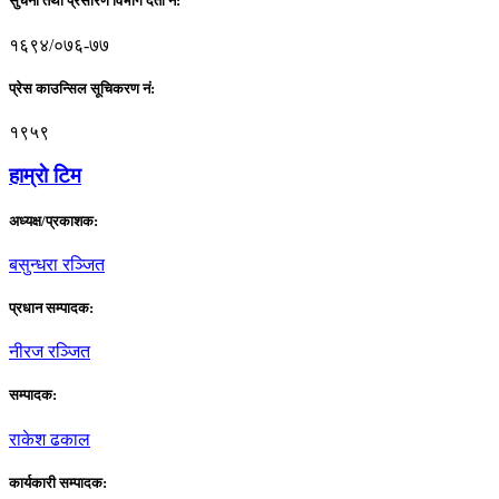
सुचना तथा प्रसारण विभाग दर्ता नं:
१६९४/०७६-७७
प्रेस काउन्सिल सूचिकरण नं:
१९५९
हाम्राे टिम
अध्यक्ष/प्रकाशक:
बसुन्धरा रञ्जित
प्रधान सम्पादक:
नीरज रञ्जित
सम्पादक:
राकेश ढकाल
कार्यकारी सम्पादक: