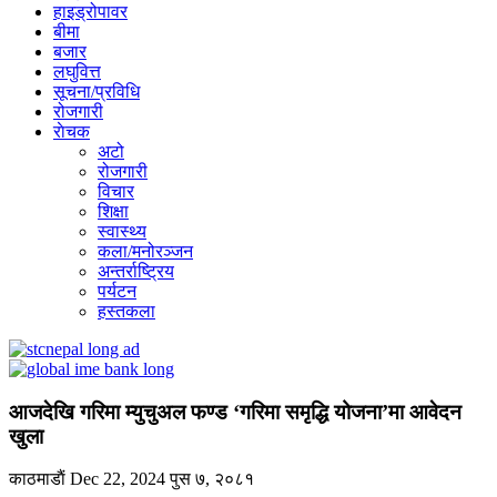
हाइड्रोपावर
बीमा
बजार
लघुवित्त
सूचना/प्रविधि
रोजगारी
राेचक
अटो
रोजगारी
विचार
शिक्षा
स्वास्थ्य
कला/मनोरञ्जन
अन्तर्राष्ट्रिय
पर्यटन
हस्तकला
आजदेखि गरिमा म्युचुअल फण्ड ‘गरिमा समृद्धि योजना’मा आवेदन
खुला
काठमाडाैं
Dec 22, 2024
पुस ७, २०८१