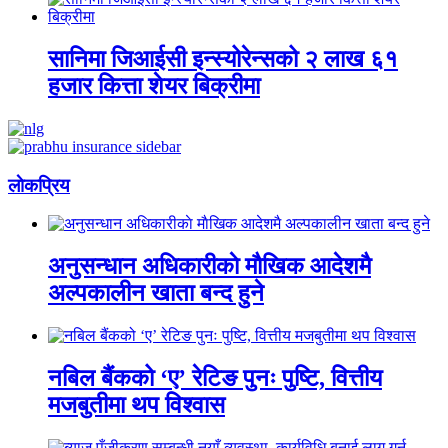
सानिमा जिआईसी इन्स्योरेन्सको २ लाख ६१
हजार कित्ता शेयर बिक्रीमा
लाेकप्रिय
अनुसन्धान अधिकारीकाे माैखिक आदेशमै
अल्पकालीन खाता बन्द हुने
नबिल बैंकको ‘ए’ रेटिङ पुनः पुष्टि, वित्तीय
मजबुतीमा थप विश्वास