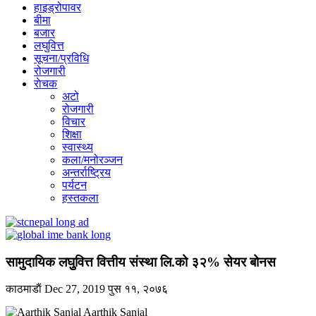
हाइड्रोपावर
बीमा
बजार
लघुवित्त
सूचना/प्रविधि
रोजगारी
राेचक
अटो
रोजगारी
विचार
शिक्षा
स्वास्थ्य
कला/मनोरञ्जन
अन्तर्राष्ट्रिय
पर्यटन
हस्तकला
सामुदायिक लघुुवित्त वित्तीय संस्था लि.को ३२% सेयर बोनस
काठमाडाैं
Dec 27, 2019
पुस ११, २०७६
Aarthik Sanjal