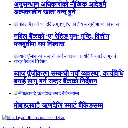
अनुसन्धान अधिकारीकाे माैखिक आदेशमै
अल्पकालीन खाता बन्द हुने
नबिल बैंकको ‘ए’ रेटिङ पुनः पुष्टि, वित्तीय
मजबुतीमा थप विश्वास
ब्याज पुँजीकरण सम्बन्धी नयाँ व्यवस्था, कार्यविधि
बनाई लागु गर्न राष्ट्र बैंकको निर्देशन
मोबाइलबाटै ऋणदेखि स्मार्ट बैंकिङसम्म