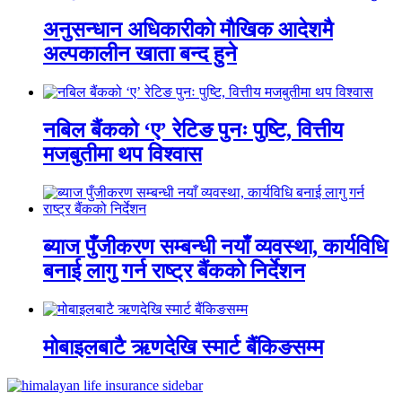
अनुसन्धान अधिकारीकाे माैखिक आदेशमै
अल्पकालीन खाता बन्द हुने
नबिल बैंकको ‘ए’ रेटिङ पुनः पुष्टि, वित्तीय
मजबुतीमा थप विश्वास
ब्याज पुँजीकरण सम्बन्धी नयाँ व्यवस्था, कार्यविधि
बनाई लागु गर्न राष्ट्र बैंकको निर्देशन
मोबाइलबाटै ऋणदेखि स्मार्ट बैंकिङसम्म