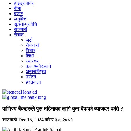
हाइड्रोपावर
बीमा
बजार
लघुवित्त
सूचना/प्रविधि
रोजगारी
राेचक
अटो
रोजगारी
विचार
शिक्षा
स्वास्थ्य
कला/मनोरञ्जन
अन्तर्राष्ट्रिय
पर्यटन
हस्तकला
वाणिज्य बैंकहरुले पुस महिनाका लागि कुन बैंकको ब्याजदर कति ?
काठमाडाैं
Dec 15, 2024
मंसिर ३०, २०८१
Aarthik Sanjal