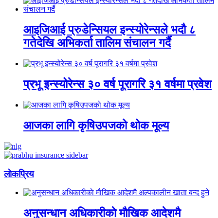
आइजिआई प्रुडेन्सियल इन्स्योरेन्सले भदौ ८
गतेदेखि अभिकर्ता तालिम संचालन गर्दै
प्रभू इन्स्योरेन्स ३० वर्ष पूरागरि ३१ वर्षमा प्रवेश
आजका लागि कृषिउपजको थोक मूल्य
लाेकप्रिय
अनुसन्धान अधिकारीकाे माैखिक आदेशमै