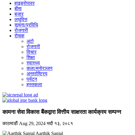
हाइड्रोपावर
बीमा
बजार
लघुवित्त
सूचना/प्रविधि
रोजगारी
राेचक
अटो
रोजगारी
विचार
शिक्षा
स्वास्थ्य
कला/मनोरञ्जन
अन्तर्राष्ट्रिय
पर्यटन
हस्तकला
कामना सेवा विकास बैंकद्वारा वित्तीय साक्षरता कार्यक्रम सम्पन्न
काठमाडाैं
Aug 29, 2024
भदौ १३, २०८१
Aarthik Sanjal