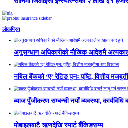
सानिमा जिआईसी इन्स्योरेन्सको २ लाख ६१ हजार क
लाेकप्रिय
अनुसन्धान अधिकारीकाे माैखिक आदेशमै अल्पकाली
नबिल बैंकको ‘ए’ रेटिङ पुनः पुष्टि, वित्तीय मजबु
ब्याज पुँजीकरण सम्बन्धी नयाँ व्यवस्था, कार्यविधि बन
मोबाइलबाटै ऋणदेखि स्मार्ट बैंकिङसम्म