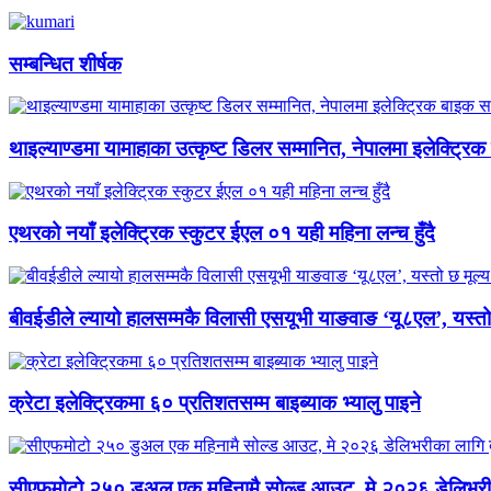
सम्बन्धित शीर्षक
थाइल्याण्डमा यामाहाका उत्कृष्ट डिलर सम्मानित, नेपालमा इलेक्ट्रिक
एथरको नयाँ इलेक्ट्रिक स्कुटर ईएल ०१ यही महिना लन्च हुँदै
बीवईडीले ल्यायो हालसम्मकै विलासी एसयूभी याङवाङ ‘यू८एल’, यस्तो 
क्रेटा इलेक्ट्रिकमा ६० प्रतिशतसम्म बाइब्याक भ्यालु पाइने
सीएफमोटो २५० डुअल एक महिनामै सोल्ड आउट, मे २०२६ डेलिभरी