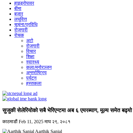
हाइड्रोपावर
बीमा
बजार
लघुवित्त
सूचना/प्रविधि
रोजगारी
राेचक
अटो
रोजगारी
विचार
शिक्षा
स्वास्थ्य
कला/मनोरञ्जन
अन्तर्राष्ट्रिय
पर्यटन
हस्तकला
सुजुकी सेलेरियोको सबै भेरिएन्टमा अब ६ एयरब्याग, मूल्य समेत बढ्यो
काठमाडाैं
Feb 11, 2025
माघ २९, २०८१
Aarthik Sanjal