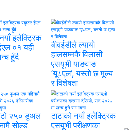
याँ इलेक्ट्रिक
बीवईडीले ल्यायो
 ईएल ०१ यही
हालसम्मकै विलासी
्च हुँदै
एसयूभी याङवाङ
‘यू८एल’, यस्तो छ मूल्य
र विशेषता
टो २५० डुअल
टाटाको नयाँ इलेक्ट्रिक
ामै सोल्ड
एसयूभी परीक्षणका