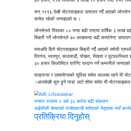
७० हजार, २१७ सिसीको ४ लाख ९० हजार तथा २५० सिसी
सन् १९९६ देखी मोटरसाइकल उत्पादन गर्दै आएको जोनसेन 
सामेल रहेको जनाइएको छ ।
जोनसेनले विश्वका ८० भन्दा बढी राष्टमा वार्षिक ३ लाख बढ
बिक्री गर्ने जोनसेनले ७० लाखभन्दा बढी कम्पोनेन्ट उत्पाद
यसअघि हिरो मोटरसाइकल बिक्री गर्दै आएको ज्योती ग्रुप
विरगंज, भरतपुर, काठमाडौं, पोखरा, भैरहवा र वुटवलस्थित श
३० हजार किलोमिटर वारेन्टि प्रदान गर्ने कम्पनीले जनाएक
फाइनान्स र एक्सचेन्जको सुविधा समेत उपलब्ध रहने यी मो
।आजदेखी सुरु हुने नाडा अटो शोमा समेत यी मोटरसाइकल
भन्सार राजस्व २ अर्ब ३६ करोड बढी संकलन
आईसीसी चेम्बरको राजेशकाजी श्रेष्ठको नेतृत्वमा नयाँ कार्
प्रतिक्रिया दिनुहोस्