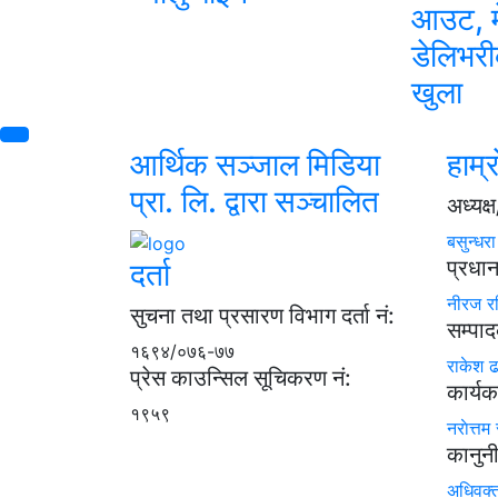
आउट, 
डेलिभरी
खुला
आर्थिक सञ्जाल मिडिया
हाम्र
प्रा. लि. द्वारा सञ्चालित
अध्यक
बसुन्धर
प्रधा
दर्ता
नीरज र
सुचना तथा प्रसारण विभाग दर्ता नं:
सम्पा
१६९४/०७६-७७
राकेश 
प्रेस काउन्सिल सूचिकरण नं:
कार्यक
१९५९
नराेत्तम 
कानुन
अधिवक्