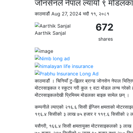
जोनसेनले नेपाल ल्यायो ९ मोडलका
काठमाडाैं
Aug 27, 2024
भदौ ११, २०८१
672
Aarthik Sanjal
shares
काठमाडौं । चिनियाँ टु–ह्विलर ब्रान्ड जोनसेन नेपाल भित
मोटरसाइकल र स्कुटर गरी कुल ९ वटा मोडल लन्च गरेको 
मोेटरसाइकलदेखी प्रिमियम मोडलका बाइक सामेल छन् ।
कम्पनीले ल्याएको २१६.६ सिसी ईन्जिन क्षमताको मोटर
१९६.४ सिसीको ३ लाख ७५ हजार र ११९.६ सिसीको २ लाख 
यसैगरी, १६६.४ सिसी क्षमतायुक्त मोटरसाइकलको ३ ल