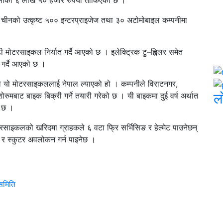
को ६ लाख ५० हजार रुपैँया तोकिएको छ ।
चीनको उत्कृष्ट ५०० इन्टरप्राइजेज तथा ३० अटोमोबाइल कम्पनीमा
ी मोटरसाइकल निर्यात गर्दै आएको छ । इलेक्ट्रिक टु–ह्विलर समेत
न गर्दै आएको छ ।
ले यो मोटरसाइकललाई नेपाल ल्याएको हो । कम्पनीले विराटनगर,
ल
ोरुमबाट बाइक बिक्री गर्ने तयारी गरेको छ । यी बाइकमा दुई वर्ष अर्थात
ो छ ।
टरसाइकलको खरिदमा ग्राहकले ६ वटा फ्रि सर्भिसिङ र हेल्मेट पाउनेछन्
 र स्कुटर अवलोकन गर्न पाइनेछ ।
यसमिति