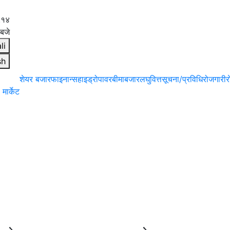
:१५
बजे
li
sh
शेयर बजार
फाइनान्स
हाइड्रोपावर
बीमा
बजार
लघुवित्त
सूचना/प्रविधि
रोजगारी
र
मार्केट