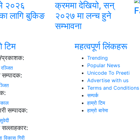
मे २०२६
क्रममा देखियो, सन्
F
का लागि बुकिङ
२०२७ मा लन्च हुने
सम्भावना
ाे टिम
महत्वपूर्ण लिंकहरू
्ष/प्रकाशक:
Trending
Popular News
ा रञ्जित
Unicode To Preeti
न सम्पादक:
Advertise with us
ञ्जित
Terms and Conditions
दक:
सम्पर्क
ढकाल
हाम्रो टिम
ारी सम्पादक:
हाम्रो बारेमा
सुवेदी
ी सल्लाहकार:
ता विकास गिरी