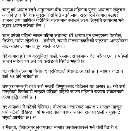
चालु वर्ष आयात बढ्ने अनुमानका बीच साउज महिनामा पुनस् आयातमा संकुचन
आएको छ । वैदेशिक मुद्राको संचिति बढ्दै जादा सरकारले आयात बढाएर
राजस्व तथा आर्थिक गतिविधि चलायमान बनाउने लक्ष्य लिएपनि आयातमा भने
सुधार आउन सकेको छैन ।
चालु वर्षको पहिलो साउन महिना सबैभन्दा धेरै आयात हुने वस्तुहरुमा पेट्रोल,
डिजेल, ग्याँस रहेको छ । यसैगरी, तयारी मोटरसाइकलको सट्टामा अनएसेम्बल
मोटरसाइकल आयात हुन थालेका छन् ।
धेरै आयात हुने १० वस्तुभित्र गाडी, फलाम, सनफ्लावर तेल परेका छन् । पहिलो
साउन महिना १२ अर्ब २२ करोडको निर्यात भएको छ ।
गत वर्षको तुलनामा निर्यात ९ प्रतिशतले गिरावट आएको छ । व्यापार घाटा १
खर्ब १६ अर्ब नाघेको छ ।
उपप्रधानमन्त्री तथा अर्थ मन्त्री विष्णुप्रसाद पौडेलले गत असार ३० गते अर्थ
मन्त्रीको जिम्मेवारी सम्हाले पछिको पहिलो साउन महिनामै राजस्व संकलनको
दरमा वृद्धि भएको छ ।
तर आयात भने घटेको देखिन्छ। वीरगन्ज भन्सारबाट आयात र भन्सार महसुल
पनि घटेको देखिन्छ। यो भन्सार नाका वरपर व्यापक राजस्व छली र चुहावट
भएको आशंका छ। त
र भैरहवा, विराटनगर लगायतका भन्सार कार्यालयहरुले भने चोरी पैठारी र