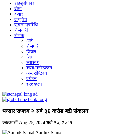
हाइड्रोपावर
बीमा
बजार
लघुवित्त
सूचना/प्रविधि
रोजगारी
राेचक
अटो
रोजगारी
विचार
शिक्षा
स्वास्थ्य
कला/मनोरञ्जन
अन्तर्राष्ट्रिय
पर्यटन
हस्तकला
भन्सार राजस्व २ अर्ब ३६ करोड बढी संकलन
काठमाडाैं
Aug 26, 2024
भदौ १०, २०८१
Aarthik Sanjal