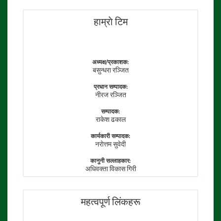
हाम्राे टिम
अध्यक्ष/प्रकाशक:
बसुन्धरा रञ्जित
प्रधान सम्पादक:
नीरज रञ्जित
सम्पादक:
राकेश ढकाल
कार्यकारी सम्पादक:
नराेत्तम सुवेदी
कानुनी सल्लाहकार:
अधिवक्ता विकास गिरी
फाेटाे पत्रकार:
तेजेन्द्र श्रेष्ठ
महत्वपूर्ण लिंकहरू