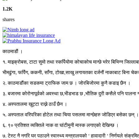
1.2K
shares
काठमाडाैं ।
१. माइक्रोबस, टाटा सुमो तथा स्कर्पियोमा कोचाकोच मान्छे भरेर बिभिन्न जिल्लाब
भीमढुंगा, फर्पिंग, ककनी, साँगा, टोखा,साखु लगायतका दर्जनौं नाकाबाट बिना 
२. काठमाडौंका सडकमा ट्राफिक जाम छ । जोरबिजोरमा कुनै कडाइ छैन ।
३. बजारमा कोरोनापूर्वको अवस्था छ,भीडभाड छ ,भौतिक दुरी कसैले पनि पालना ग
४. अस्पतालमा खुट्टा राख्ने ठाउँ छैन ।
५. अस्पताल वरिपरिका होटेल तथा चिया पसलमा मान्छेहरु जोडिएर बसेका छन् ।
६. ९० प्रतिशत व्यक्तिले नाक वा घांटीमुनी मास्क लगाएको देखिन्छ ।
७. टेस्ट नै नगरि घर पठाउने स्वास्थ्य मन्त्रालयको ‘ हावादारी ‘ निर्णयले संक्रमि