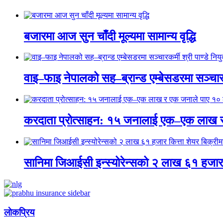
बजारमा आज सुन चाँदी मूल्यमा सामान्य वृद्धि
वाइ–फाइ नेपालको सह–ब्रान्ड एम्बेसडरमा सञ्चारकर्
करदाता प्रोत्साहन: १५ जनालाई एक–एक लाख 
सानिमा जिआईसी इन्स्योरेन्सको २ लाख ६१ हजार क
लाेकप्रिय