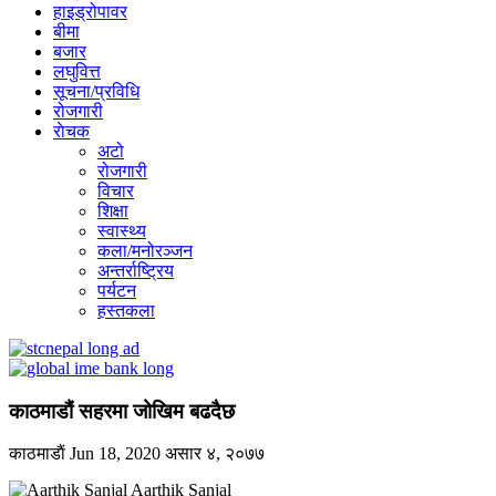
हाइड्रोपावर
बीमा
बजार
लघुवित्त
सूचना/प्रविधि
रोजगारी
राेचक
अटो
रोजगारी
विचार
शिक्षा
स्वास्थ्य
कला/मनोरञ्जन
अन्तर्राष्ट्रिय
पर्यटन
हस्तकला
काठमाडौं सहरमा जोखिम बढदैछ
काठमाडाैं
Jun 18, 2020
असार ४, २०७७
Aarthik Sanjal