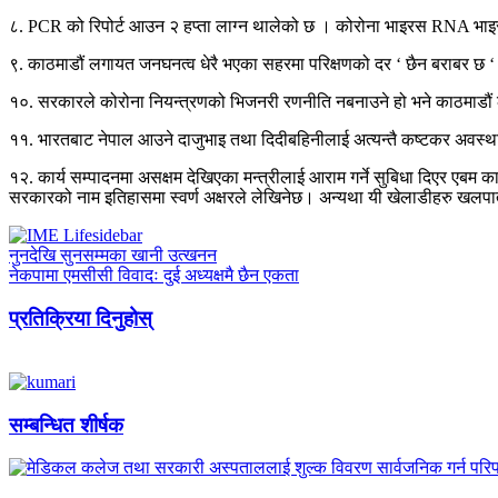
८. PCR को रिपोर्ट आउन २ हप्ता लाग्न थालेको छ । कोरोना भाइरस RNA भाइर
९. काठमाडौं लगायत जनघनत्व धेरै भएका सहरमा परिक्षणको दर ‘ छैन बराबर छ ‘
१०. सरकारले कोरोना नियन्त्रणको भिजनरी रणनीति नबनाउने हो भने काठमाडौं
११. भारतबाट नेपाल आउने दाजुभाइ तथा दिदीबहिनीलाई अत्यन्तै कष्टकर अवस्था छ 
१२. कार्य सम्पादनमा असक्षम देखिएका मन्त्रीलाई आराम गर्ने सुबिधा दिएर एबम काम
सरकारको नाम इतिहासमा स्वर्ण अक्षरले लेखिनेछ। अन्यथा यी खेलाडीहरु खलपात
नुनदेखि सुनसम्मका खानी उत्खनन
नेकपामा एमसीसी विवादः दुई अध्यक्षमै छैन एकता
प्रतिक्रिया दिनुहोस्
सम्बन्धित शीर्षक