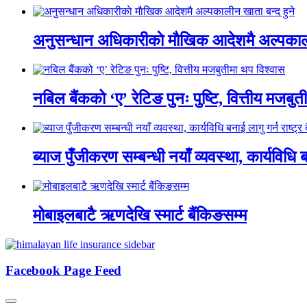
अनुसन्धान अधिकारीकाे माैखिक आदेशमै अल्पकाली
नबिल बैंकको ‘ए’ रेटिङ पुनः पुष्टि, वित्तीय मजबु
ब्याज पुँजीकरण सम्बन्धी नयाँ व्यवस्था, कार्यविधि बन
मोबाइलबाटै ऋणदेखि स्मार्ट बैंकिङसम्म
Facebook Page Feed