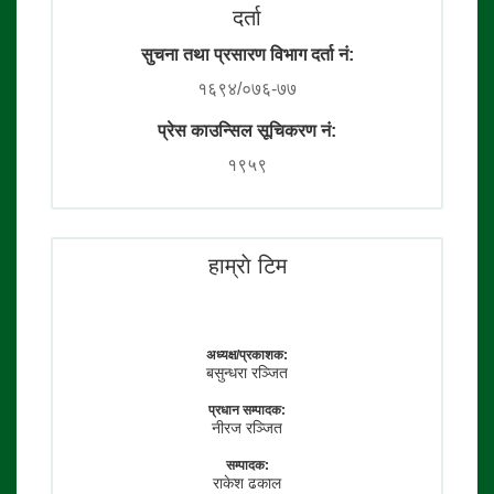
दर्ता
सुचना तथा प्रसारण विभाग दर्ता नं:
१६९४/०७६-७७
प्रेस काउन्सिल सूचिकरण नं:
१९५९
हाम्राे टिम
अध्यक्ष/प्रकाशक:
बसुन्धरा रञ्जित
प्रधान सम्पादक:
नीरज रञ्जित
सम्पादक:
राकेश ढकाल