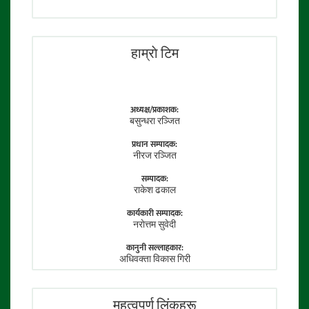
हाम्राे टिम
अध्यक्ष/प्रकाशक:
बसुन्धरा रञ्जित
प्रधान सम्पादक:
नीरज रञ्जित
सम्पादक:
राकेश ढकाल
कार्यकारी सम्पादक:
नराेत्तम सुवेदी
कानुनी सल्लाहकार:
अधिवक्ता विकास गिरी
फाेटाे पत्रकार:
तेजेन्द्र श्रेष्ठ
महत्वपूर्ण लिंकहरू