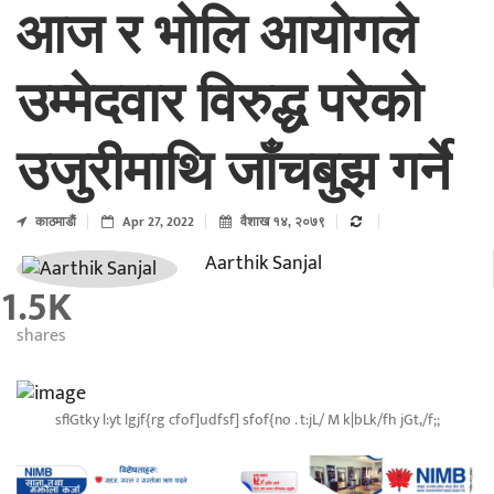
आज र भोलि आयोगले
उम्मेदवार विरुद्ध परेको
उजुरीमाथि जाँचबुझ गर्ने
काठमाडाैं
Apr 27, 2022
वैशाख १४, २०७९
Aarthik Sanjal
1.5K
shares
sflGtky l:yt lgjf{rg cfof]udfsf] sfof{no . t:jL/ M k|bLk/fh jGt,/f;;