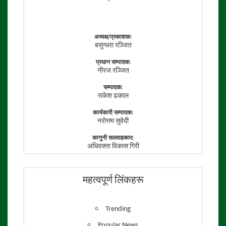
अध्यक्ष/प्रकाशक:
बसुन्धरा रञ्जित
प्रधान सम्पादक:
नीरज रञ्जित
सम्पादक:
राकेश ढकाल
कार्यकारी सम्पादक:
नराेत्तम सुवेदी
कानुनी सल्लाहकार:
अधिवक्ता विकास गिरी
फाेटाे पत्रकार:
तेजेन्द्र श्रेष्ठ
महत्वपूर्ण लिंकहरू
Trending
Popular News