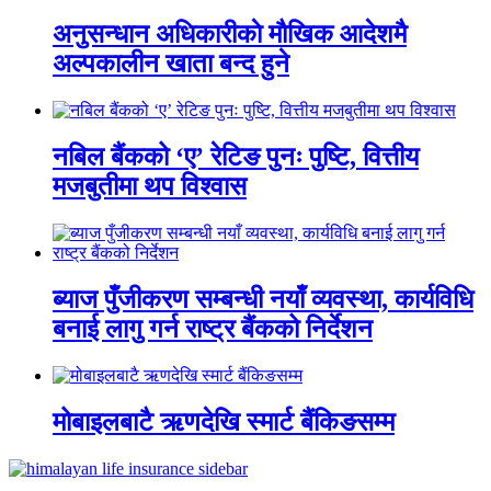
अनुसन्धान अधिकारीकाे माैखिक आदेशमै
अल्पकालीन खाता बन्द हुने
नबिल बैंकको ‘ए’ रेटिङ पुनः पुष्टि, वित्तीय
मजबुतीमा थप विश्वास
ब्याज पुँजीकरण सम्बन्धी नयाँ व्यवस्था, कार्यविधि
बनाई लागु गर्न राष्ट्र बैंकको निर्देशन
मोबाइलबाटै ऋणदेखि स्मार्ट बैंकिङसम्म