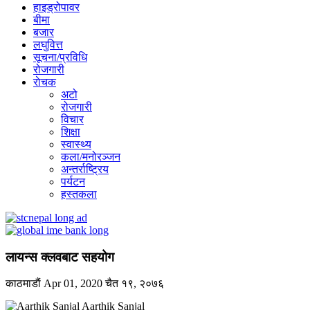
हाइड्रोपावर
बीमा
बजार
लघुवित्त
सूचना/प्रविधि
रोजगारी
राेचक
अटो
रोजगारी
विचार
शिक्षा
स्वास्थ्य
कला/मनोरञ्जन
अन्तर्राष्ट्रिय
पर्यटन
हस्तकला
लायन्स क्लवबाट सहयोग
काठमाडाैं
Apr 01, 2020
चैत १९, २०७६
Aarthik Sanjal