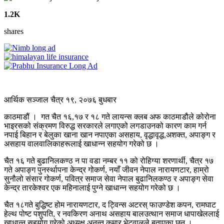
1.2K
shares
आर्थिक सञ्जाल चैत्र १९, २०७६ बुधबार
काठमाडौं । गत चैत १६,१७ र १८ गते लायन्स क्लब अफ काठमाडौले कोरोना
भाइरसको संक्रमण विरुद्ध सरकारले लगाएको लगडाउनको कारण काम गर्न
नपाई बिहान र बेलुका खाना खान नपाएका असहाय, वृद्धावृद्ध,अशक्त, अपाङ्ग र
असहाय वालवालिकाहरूलाई खाधान्न सहयोग गरेको छ ।
चैत १६ गते बुढानिलकण्ठ न पा वडा नम्बर ११ को रोहिग्या शरणार्थी, चैत्र १७
गते अपाङ्ग पुनर्स्थापना केन्द्र गोकर्ण, नयाँ जीवन नेपाल नारायणटार, हाम्रो
सुनौलो संसार गोकर्ण, पवित्र समाज सेवा नेपाल बुढानिलकण्ठ र अपाङ्ग सेवा
केन्द्र तारकेश्वर एक महिनालाई पुग्ने खाधान्न सहयोग गरेको छ ।
चैत १८गते बुद्धिष्ट होम नारायणटार, द ट्विन्स अटरस् फाउण्डेश कपन, रामघाट
हेल्थ पोष्ट पशुपति, र नवकिरण अनाथ असहाय बालउत्थान समाज धापाखेललाई
खाधान्न सहयोग गरेको अध्यक्ष अनन्त कुमार भेटुवालले बताएका छन् ।