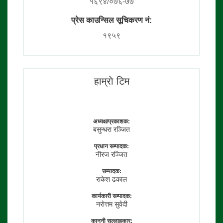
१६९४/०७६-७७
प्रेस काउन्सिल सूचिकरण नं:
१९५९
हाम्राे टिम
अध्यक्ष/प्रकाशक:
बसुन्धरा रञ्जित
प्रधान सम्पादक:
नीरज रञ्जित
सम्पादक:
राकेश ढकाल
कार्यकारी सम्पादक:
नराेत्तम सुवेदी
कानुनी सल्लाहकार: