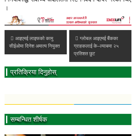
।
आइएमई लाइफको कामु
ग्लोबल आइएमई बैंकका
सीईओमा दिनेश अमात्य नियुक्त
ग्राहकलाई के–ल्याबमा २५
प्रतिशत छुट
प्रतिक्रिया दिनुहोस्
सम्बन्धित शीर्षक