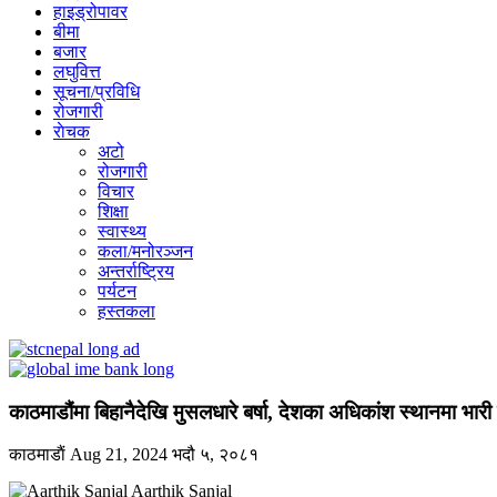
हाइड्रोपावर
बीमा
बजार
लघुवित्त
सूचना/प्रविधि
रोजगारी
राेचक
अटो
रोजगारी
विचार
शिक्षा
स्वास्थ्य
कला/मनोरञ्जन
अन्तर्राष्ट्रिय
पर्यटन
हस्तकला
काठमाडौंमा बिहानैदेखि मुसलधारे बर्षा, देशका अधिकांश स्थानमा भारी वर
काठमाडाैं
Aug 21, 2024
भदौ ५, २०८१
Aarthik Sanjal