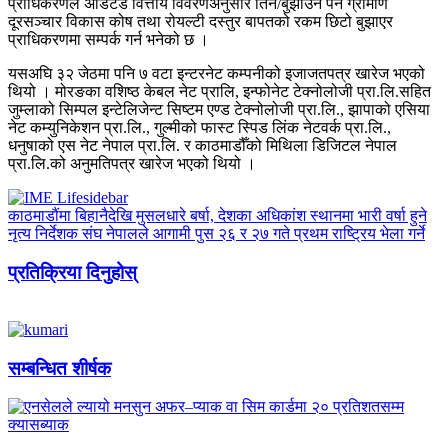
प्राधिकरणले अडिटेड वित्तीय विवरणअनुसार तिर्न/बुझाउन पर्ने ग्रामीण
दूरसञ्चार विकास कोष तथा रोयल्टी दस्तुर बापतको रकम छिटो बुझाएर
प्राधिकरणमा सम्पर्क गर्न भनेको छ ।
यसअघि ३२ जेठमा पनि ७ वटा इन्टरनेट कम्पनीको इजाजतपत्र खारेज भएको
थियो । मोरङका वशिष्ठ केबल नेट प्रालि, इन्फोनेट टेक्नोलोजी प्रा.लि.सहित
जुम्लाको सिम्पल इन्टेलिजेन्ट सिष्टम एण्ड टेक्नोलोजी प्रा.लि., झापाको एसिया
नेट कम्युनिकेशन प्रा.लि., गुल्मीको फास्ट स्पिड लिंक नेटवर्क प्रा.लि.,
धनुषाको एस नेट नेपाल प्रा.लि. र काठमाडौँको मिथिला डिजिटल नेपाल
प्रा.लि.को अनुमतिपत्र खारेज भएको थियो ।
काठमाडौंमा बिहानैदेखि मुसलधारे बर्षा, देशका अधिकांश स्थानमा भारी वर्षा हुने
नृत्य निर्देशक संघ नेपालले आगामी पुस २६ र २७ गते प्रथम राष्ट्रिय भेला गर्ने
प्रतिक्रिया दिनुहोस्
सम्बन्धित शीर्षक