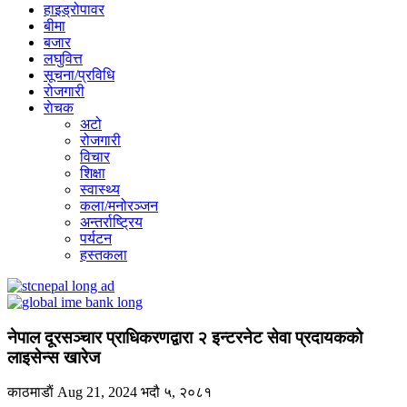
हाइड्रोपावर
बीमा
बजार
लघुवित्त
सूचना/प्रविधि
रोजगारी
राेचक
अटो
रोजगारी
विचार
शिक्षा
स्वास्थ्य
कला/मनोरञ्जन
अन्तर्राष्ट्रिय
पर्यटन
हस्तकला
नेपाल दूरसञ्चार प्राधिकरणद्वारा २ इन्टरनेट सेवा प्रदायकको
लाइसेन्स खारेज
काठमाडाैं
Aug 21, 2024
भदौ ५, २०८१