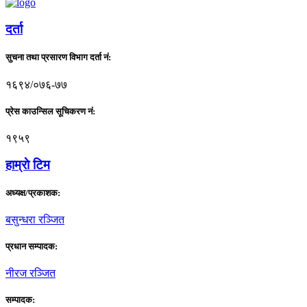
दर्ता
सुचना तथा प्रसारण विभाग दर्ता नं:
१६९४/०७६-७७
प्रेस काउन्सिल सूचिकरण नं:
१९५९
हाम्राे टिम
अध्यक्ष/प्रकाशक:
बसुन्धरा रञ्जित
प्रधान सम्पादक:
नीरज रञ्जित
सम्पादक: