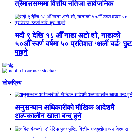
त्रैमाससम्ममा वित्तीय नतिजा सार्वजनिक
भदौ ९ देखि १८ औँ नाडा अटो शो, नाडाको
५०औँ स्वर्ण वर्षमा ५० प्रतिशत ‘अर्ली बर्ड’ छुट
पाइने
लाेकप्रिय
अनुसन्धान अधिकारीकाे माैखिक आदेशमै
अल्पकालीन खाता बन्द हुने