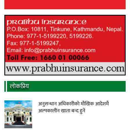
लाेकप्रिय
अनुसन्धान अधिकारीकाे माैखिक आदेशमै
अल्पकालीन खाता बन्द हुने