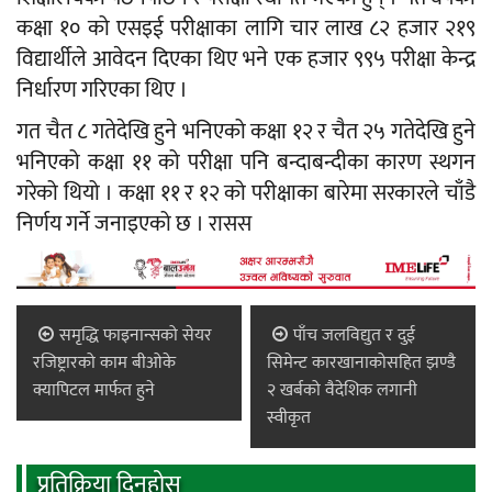
कक्षा १० को एसइई परीक्षाका लागि चार लाख ८२ हजार २१९
विद्यार्थीले आवेदन दिएका थिए भने एक हजार ९९५ परीक्षा केन्द्र
निर्धारण गरिएका थिए ।
गत चैत ८ गतेदेखि हुने भनिएको कक्षा १२ र चैत २५ गतेदेखि हुने
भनिएको कक्षा ११ को परीक्षा पनि बन्दाबन्दीका कारण स्थगन
गरेको थियो । कक्षा ११ र १२ को परीक्षाका बारेमा सरकारले चाँडै
निर्णय गर्ने जनाइएको छ । रासस
समृद्धि फाइनान्सको सेयर
पाँच जलविद्युत र दुई
रजिष्ट्रारको काम बीओके
सिमेन्ट कारखानाकोसहित झण्डै
क्यापिटल मार्फत हुने
२ खर्बको वैदेशिक लगानी
स्वीकृत
प्रतिक्रिया दिनुहोस्