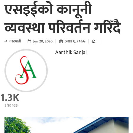
एसइईको कानूनी
व्यवस्था परिवर्तन गरिँदै
काठमाडाैं
Jun 20, 2020
असार ६, २०७७
Aarthik Sanjal
1.3K
shares