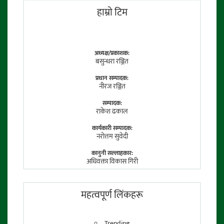
हाम्राे टिम
अध्यक्ष/प्रकाशक:
बसुन्धरा रञ्जित
प्रधान सम्पादक:
नीरज रञ्जित
सम्पादक:
राकेश ढकाल
कार्यकारी सम्पादक:
नराेत्तम सुवेदी
कानुनी सल्लाहकार:
अधिवक्ता विकास गिरी
फाेटाे पत्रकार:
तेजेन्द्र श्रेष्ठ
महत्वपूर्ण लिंकहरू
Trending