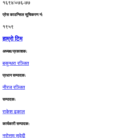
१६९४/०७६-७७
प्रेस काउन्सिल सूचिकरण नं:
१९५९
हाम्राे टिम
अध्यक्ष/प्रकाशक:
बसुन्धरा रञ्जित
प्रधान सम्पादक:
नीरज रञ्जित
सम्पादक:
राकेश ढकाल
कार्यकारी सम्पादक:
नराेत्तम सुवेदी