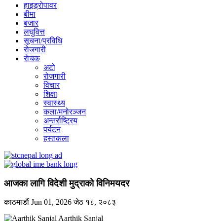
हाइड्रोपावर
बीमा
बजार
लघुवित्त
सूचना/प्रविधि
रोजगारी
राेचक
अटो
रोजगारी
विचार
शिक्षा
स्वास्थ्य
कला/मनोरञ्जन
अन्तर्राष्ट्रिय
पर्यटन
हस्तकला
आजका लागि विदेशी मुद्राको विनिमयदर
काठमाडाैं
Jun 01, 2026
जेठ १८, २०८३
Aarthik Sanjal