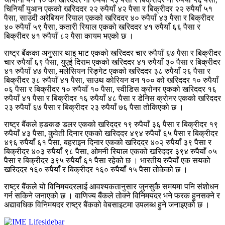
चिनियाँ युआन एकको खरिददर २२ रुपैयाँ ४२ पैसा र बिक्रीदर २२ रुपैयाँ ५१
पैसा, साउदी अरेबियन रियाल एकको खरिददर ४० रुपैयाँ ४३ पैसा र बिक्रीदर
४० रुपैयाँ ५९ पैसा, कतारी रियाल एकको खरिददर ४१ रुपैयाँ ६६ पैसा र
बिक्रीदर ४१ रुपैयाँ ८२ पैसा कायम भएको छ ।
राष्ट्र बैंकका अनुसार थाइ भाट एकको खरिददर चार रुपैयाँ ६७ पैसा र बिक्रीदर
चार रुपैयाँ ६९ पैसा, युएई दिराम एकको खरिददर ४१ रुपैयाँ ३० पैसा र बिक्रीदर
४१ रुपैयाँ ४७ पैसा, मलेसियन रिङ्गेट एकको खरिददर ३८ रुपैयाँ २६ पैसा र
बिक्रीदर ३८ रुपैयाँ ४१ पैसा, साउथ कोरियन वन १०० को खरिददर १० रुपैयाँ
०६ पैसा र बिक्रीदर १० रुपैयाँ १० पैसा, स्वीडिस क्रोनर एकको खरिददर १६
रुपैयाँ ४१ पैसा र बिक्रीदर १६ रुपैयाँ ४८ पैसा र डेनिस क्रोनर एकको खरिददर
२३ रुपैयाँ ६७ पैसा र बिक्रीदर २३ रुपैयाँ ७६ पैसा तोकिएको छ ।
राष्ट्र बैंकले हङकङ डलर एकको खरिददर १९ रुपैयाँ ३६ पैसा र बिक्रीदर १९
रुपैयाँ ४३ पैसा, कुवेती दिनार एकको खरिददर ४९४ रुपैयाँ ६५ पैसा र बिक्रीदर
४९६ रुपैयाँ ६१ पैसा, बहराइन दिनार एकको खरिददर ४०२ रुपैयाँ ३९ पैसा र
बिक्रीदर ४०३ रुपैयाँ ९८ पैसा, ओमनी रियाल एकको खरिददर ३९४ रुपैयाँ ०५
पैसा र बिक्रीदर ३९५ रुपैयाँ ६१ पैसा रहेको छ । भारतीय रुपैयाँ एक सयको
खरिददर १६० रुपैयाँ र बिक्रीदर १६० रुपैयाँ १५ पैसा तोकेको छ ।
राष्ट्र बैंकले यो विनिमयदरलाई आवश्यकतानुसार जुनसुकै समयमा पनि संशोधन
गर्न सकिने जनाएको छ । वाणिज्य बैंकले तोक्ने विनिमयदर भने फरक हुनसक्ने र
अद्यावधिक विनिमयदर राष्ट्र बैंकको वेबसाइटमा उपलब्ध हुने जनाइएको छ ।