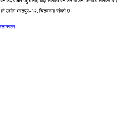
यो बनाउँदै बजार पहुँचलाई अझ सशक्त बनाउने योजना अगाडि सारेको छ।
छ भने उद्योग भरतपुर–१२, चितवनमा रहेको छ।
स्तान्तरण