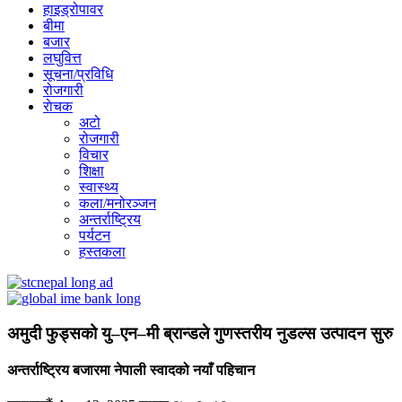
हाइड्रोपावर
बीमा
बजार
लघुवित्त
सूचना/प्रविधि
रोजगारी
राेचक
अटो
रोजगारी
विचार
शिक्षा
स्वास्थ्य
कला/मनोरञ्जन
अन्तर्राष्ट्रिय
पर्यटन
हस्तकला
अमुदी फुड्सको यु–एन–मी ब्रान्डले गुणस्तरीय नुडल्स उत्पादन सुरु
अन्तर्राष्ट्रिय बजारमा नेपाली स्वादको नयाँ पहिचान