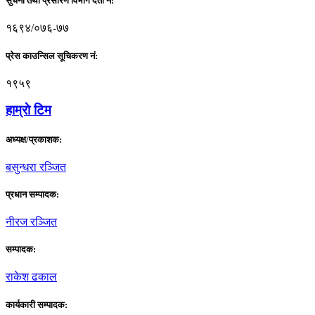
सुचना तथा प्रसारण विभाग दर्ता नं:
१६९४/०७६-७७
प्रेस काउन्सिल सूचिकरण नं:
१९५९
हाम्राे टिम
अध्यक्ष/प्रकाशक:
बसुन्धरा रञ्जित
प्रधान सम्पादक:
नीरज रञ्जित
सम्पादक:
राकेश ढकाल
कार्यकारी सम्पादक: