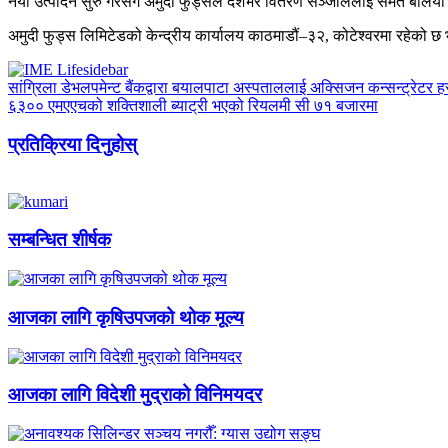
नयाँ उत्पादन सुरु गरेसँगै अमुदी फुड्सले देशभर वितरण सञ्जाललाई समेत बलि
अमुदी फुड्स लिमिटेडको केन्द्रीय कार्यालय काठमाडौं–३२, कोटेश्वरमा रहेको 
सांग्रिला डेभलपमेन्ट बैंकद्वारा बयालपाटा अस्पताललाई अक्सिजन कन्सन्ट्रेटर ह
६३०० एमएएचको शक्तिशाली ब्याट्री भएको रियलमी सी ७१ बजारमा
प्रतिक्रिया दिनुहोस्
सम्बन्धित शीर्षक
आजका लागि कृषिउपजको थोक मूल्य
आजका लागि विदेशी मुद्राको विनिमयदर