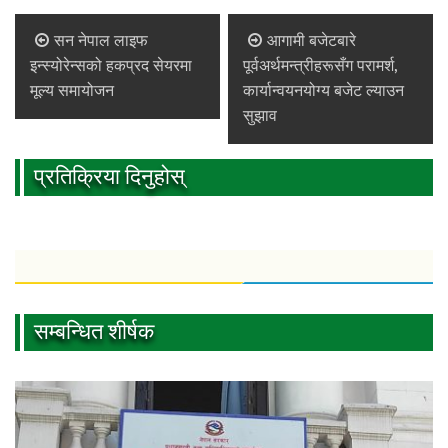
सन नेपाल लाइफ
आगामी बजेटबारे
इन्स्योरेन्सको हकप्रद सेयरमा
पूर्वअर्थमन्त्रीहरूसँग परामर्श,
मूल्य समायोजन
कार्यान्वयनयोग्य बजेट ल्याउन
सुझाव
प्रतिक्रिया दिनुहोस्
सम्बन्धित शीर्षक