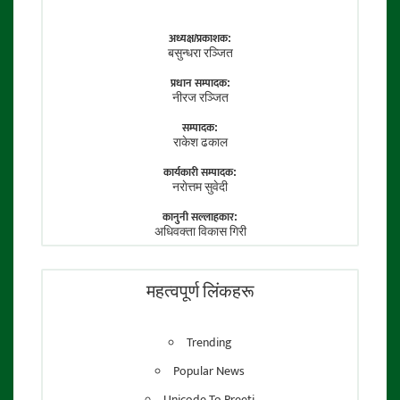
अध्यक्ष/प्रकाशक:
बसुन्धरा रञ्जित
प्रधान सम्पादक:
नीरज रञ्जित
सम्पादक:
राकेश ढकाल
कार्यकारी सम्पादक:
नराेत्तम सुवेदी
कानुनी सल्लाहकार:
अधिवक्ता विकास गिरी
फाेटाे पत्रकार:
तेजेन्द्र श्रेष्ठ
महत्वपूर्ण लिंकहरू
Trending
Popular News
Unicode To Preeti