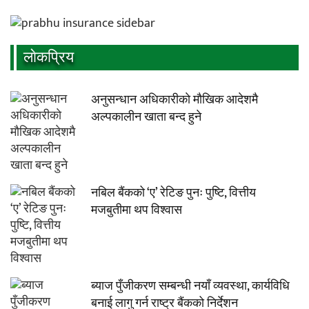
लाेकप्रिय
अनुसन्धान अधिकारीकाे माैखिक आदेशमै
अल्पकालीन खाता बन्द हुने
नबिल बैंकको ‘ए’ रेटिङ पुनः पुष्टि, वित्तीय
मजबुतीमा थप विश्वास
ब्याज पुँजीकरण सम्बन्धी नयाँ व्यवस्था, कार्यविधि
बनाई लागु गर्न राष्ट्र बैंकको निर्देशन