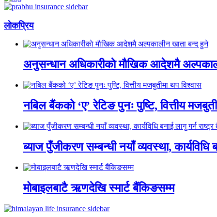
लाेकप्रिय
अनुसन्धान अधिकारीकाे माैखिक आदेशमै अल्पकाली
नबिल बैंकको ‘ए’ रेटिङ पुनः पुष्टि, वित्तीय मजबु
ब्याज पुँजीकरण सम्बन्धी नयाँ व्यवस्था, कार्यविधि बन
मोबाइलबाटै ऋणदेखि स्मार्ट बैंकिङसम्म