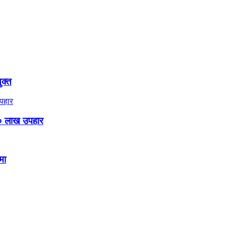
ुक्त
० लाख उपहार
मा