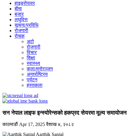
हाइड्रोपावर
बीमा
बजार
लघुवित्त
सूचना/प्रविधि
रोजगारी
राेचक
अटो
रोजगारी
विचार
शिक्षा
स्वास्थ्य
कला/मनोरञ्जन
अन्तर्राष्ट्रिय
पर्यटन
हस्तकला
सन नेपाल लाइफ इन्स्योरेन्सको हकप्रद सेयरमा मूल्य समायोजन
काठमाडाैं
Apr 17, 2025
वैशाख ४, २०८२
Aarthik Sanjal