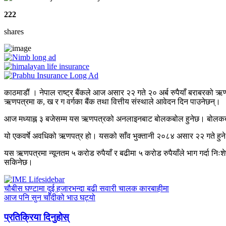
222
shares
काठमाडौं । नेपाल राष्ट्र बैंकले आज असार २२ गते २० अर्ब रुपैयाँ बराबरको ऋ
ऋणपत्रमा क, ख र ग वर्गका बैंक तथा वित्तीय संस्थाले आवेदन दिन पाउनेछन्।
आज मध्याह्न ३ बजेसम्म यस ऋणपत्रको अनलाइनबाट बोलकबोल हुनेछ। बोलकबोल
यो एकवर्षे अवधिको ऋणपत्र हो। यसको साँव भुक्तानी २०८४ असार २२ गते हुने भने
यस ऋणपत्रमा न्यूनतम ५ करोड रुपैयाँ र बढीमा ५ करोड रुपैयाँले भाग गर्दा निःश
सकिनेछ।
चौबीस घण्टामा दुई हजारभन्दा बढी सवारी चालक कारबाहीमा
आज पनि सुन चाँदीको भाउ घट्यो
प्रतिक्रिया दिनुहोस्