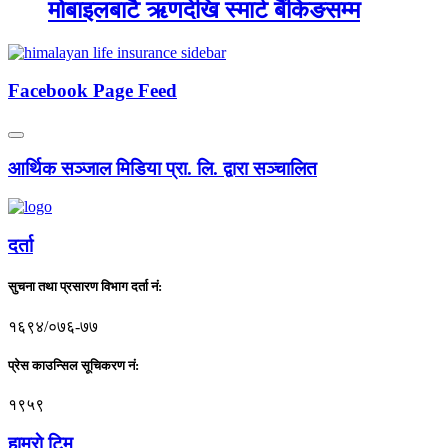
मोबाइलबाटै ऋणदेखि स्मार्ट बैंकिङसम्म
Facebook Page Feed
आर्थिक सञ्जाल मिडिया प्रा. लि. द्वारा सञ्चालित
दर्ता
सुचना तथा प्रसारण विभाग दर्ता नं:
१६९४/०७६-७७
प्रेस काउन्सिल सूचिकरण नं:
१९५९
हाम्राे टिम