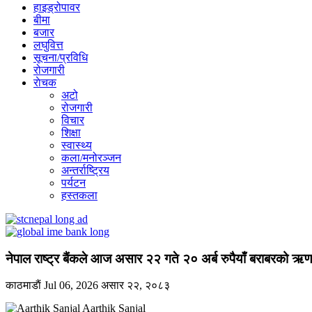
हाइड्रोपावर
बीमा
बजार
लघुवित्त
सूचना/प्रविधि
रोजगारी
राेचक
अटो
रोजगारी
विचार
शिक्षा
स्वास्थ्य
कला/मनोरञ्जन
अन्तर्राष्ट्रिय
पर्यटन
हस्तकला
नेपाल राष्ट्र बैंकले आज असार २२ गते २० अर्ब रुपैयाँ बराबरको ऋणपत
काठमाडाैं
Jul 06, 2026
असार २२, २०८३
Aarthik Sanjal