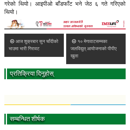
गरेको थियो। आइपीओ बाँडफाँट भने जेठ ६ गते गरिएको
थियो।
आज शुक्रबार सुन चाँदीको
१० मेगावाटसम्मका
भाउमा भारी गिरावट
जलविद्युत् आयोजनाको पीपीए
खुला
प्रतिक्रिया दिनुहोस्
सम्बन्धित शीर्षक