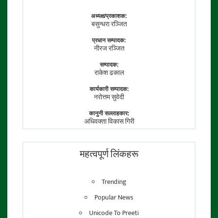
अध्यक्ष/प्रकाशक:
बसुन्धरा रञ्जित
प्रधान सम्पादक:
नीरज रञ्जित
सम्पादक:
राकेश ढकाल
कार्यकारी सम्पादक:
नराेत्तम सुवेदी
कानुनी सल्लाहकार:
अधिवक्ता विकास गिरी
फाेटाे पत्रकार:
तेजेन्द्र श्रेष्ठ
महत्वपूर्ण लिंकहरू
Trending
Popular News
Unicode To Preeti