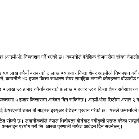
िक शेयर (आइपीओ) निष्काशन गर्ने भएको छ। कम्पनीले वैदेशिक रोजगारीमा रहेका ने
ड ५० लाख रुपैयाँ बराबरको ८ लाख ५० हजार कित्ता शेयर आइपीओ निष्काशन गर्ने 
स्तै, कम्पनीले ४२ हजार कित्ता साधारण शेयर सामूहिक लगानी कोषहरुमा बाँडफाँ
रोड ५ लाख ५० हजार रुपैयाँबराबरको ७ लाख ५ हजार ५०० कित्ता शेयर सर्वसाधारण 
 अधिकतममा ५ हजार कित्तासम्म आवेदन दिन सकिनेछ। आइपीओमा छिटोमा असार २ गत
 केयरएनपी डबल बी माइनस इस्यूअर रेटिङ्ग प्रदान गरेको छ। यसले कम्पनीको दायि
रहेको छ। लगानीकर्ताले नेपाल धितोपत्र बोर्डबाट स्वीकृती प्राप्त गरेका सम्पूर
र’ अनलाईन प्रयोग गरी सि–आस्बा प्रणाली मार्फत आवेदन दिन सक्नेछन्।