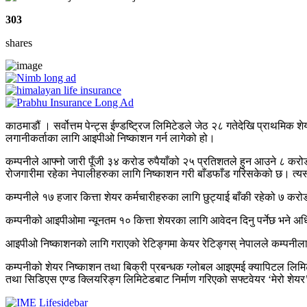
303
shares
काठमाडौं । सर्वोत्तम पेन्ट्स ईण्डष्ट्रिज लिमिटेडले जेठ २८ गतेदेखि प्राथम
लगानीकर्ताका लागि आइपीओ निष्काशन गर्न लागेको हो।
कम्पनीले आफ्नो जारी पूँजी ३४ करोड रुपैयाँको २५ प्रतिशतले हुन आउने ८ करो
रोजगारीमा रहेका नेपालीहरुका लागि निष्काशन गरी बाँडफाँड गरिसकेको छ। त्य
कम्पनीले १७ हजार कित्ता शेयर कर्मचारीहरुका लागि छुट्याई बाँकी रहेको ७ क
कम्पनीको आइपीओमा न्यूनतम १० कित्ता शेयरका लागि आवेदन दिनु पर्नेछ भने
आइपीओ निष्काशनको लागि गराएको रेटिङ्गमा केयर रेटिङ्गस् नेपालले कम्पनीलाई
कम्पनीको शेयर निष्काशन तथा बिक्री प्रबन्धक ग्लोबल आइएमई क्यापिटल लिमिटेड 
तथा सिडिएस एण्ड क्लियरिङ्ग लिमिटेडबाट निर्माण गरिएको सफ्टवेयर ‘मेरो शेय