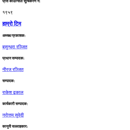
प्रेस काउन्सिल सूचिकरण नं:
१९५९
हाम्राे टिम
अध्यक्ष/प्रकाशक:
बसुन्धरा रञ्जित
प्रधान सम्पादक:
नीरज रञ्जित
सम्पादक:
राकेश ढकाल
कार्यकारी सम्पादक:
नराेत्तम सुवेदी
कानुनी सल्लाहकार: