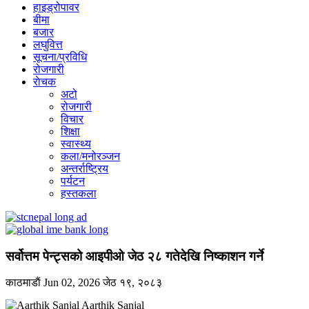
हाइड्रोपावर
बीमा
बजार
लघुवित्त
सूचना/प्रविधि
रोजगारी
राेचक
अटो
रोजगारी
विचार
शिक्षा
स्वास्थ्य
कला/मनोरञ्जन
अन्तर्राष्ट्रिय
पर्यटन
हस्तकला
सर्वोत्तम पेन्ट्सको आइपीओ जेठ २८ गतेदेखि निष्काशन गर्ने
काठमाडाैं
Jun 02, 2026
जेठ १९, २०८३
Aarthik Sanjal