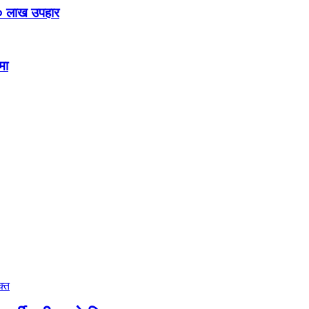
० लाख उपहार
मा