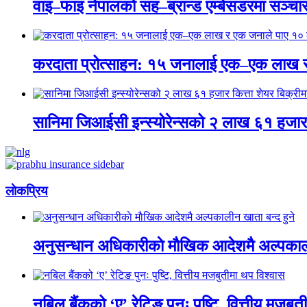
वाइ–फाइ नेपालको सह–ब्रान्ड एम्बेसडरमा सञ्चारकर्
करदाता प्रोत्साहन: १५ जनालाई एक–एक लाख 
सानिमा जिआईसी इन्स्योरेन्सको २ लाख ६१ हजार क
लाेकप्रिय
अनुसन्धान अधिकारीकाे माैखिक आदेशमै अल्पकाली
नबिल बैंकको ‘ए’ रेटिङ पुनः पुष्टि, वित्तीय मजबु