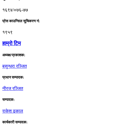
१६९४/०७६-७७
प्रेस काउन्सिल सूचिकरण नं:
१९५९
हाम्राे टिम
अध्यक्ष/प्रकाशक:
बसुन्धरा रञ्जित
प्रधान सम्पादक:
नीरज रञ्जित
सम्पादक:
राकेश ढकाल
कार्यकारी सम्पादक: