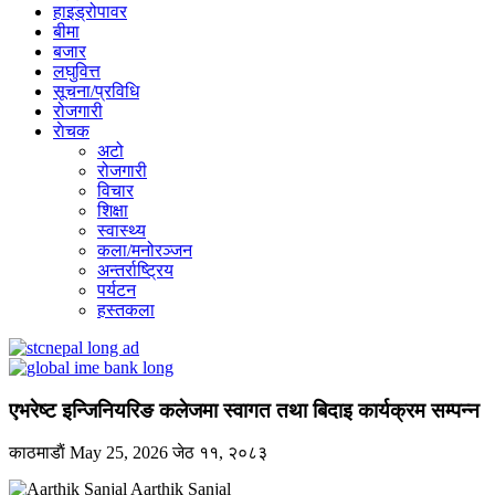
हाइड्रोपावर
बीमा
बजार
लघुवित्त
सूचना/प्रविधि
रोजगारी
राेचक
अटो
रोजगारी
विचार
शिक्षा
स्वास्थ्य
कला/मनोरञ्जन
अन्तर्राष्ट्रिय
पर्यटन
हस्तकला
एभरेष्ट इन्जिनियरिङ कलेजमा स्वागत तथा बिदाइ कार्यक्रम सम्पन्न
काठमाडाैं
May 25, 2026
जेठ ११, २०८३
Aarthik Sanjal