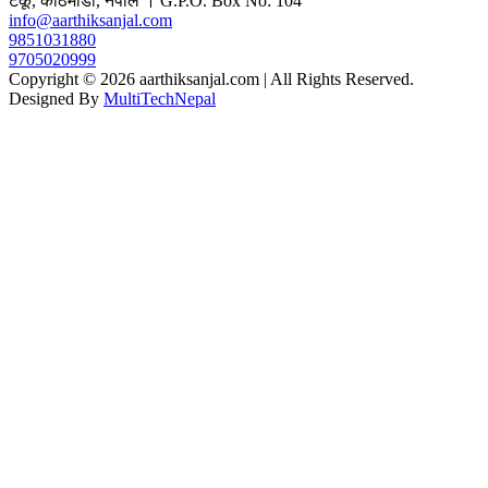
टेकू, काठमाडाैं, नेपाल । G.P.O. Box No: 104
info@aarthiksanjal.com
9851031880
9705020999
Copyright © 2026 aarthiksanjal.com | All Rights Reserved.
Designed By
MultiTechNepal