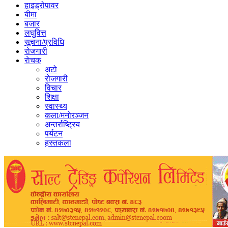
हाइड्रोपावर
बीमा
बजार
लघुवित्त
सूचना/प्रविधि
रोजगारी
राेचक
अटो
रोजगारी
विचार
शिक्षा
स्वास्थ्य
कला/मनोरञ्जन
अन्तर्राष्ट्रिय
पर्यटन
हस्तकला