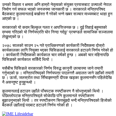
उनको विज्ञता र क्षमता अनि हाम्रो नेतृत्वको संयुक्त प्रयासबाट उज्यालो नेपाल
निर्माण गर्न सफल भएको जनजनमा जानकारी छ । सरकारले मन्त्रिपरिषद
बैठकबाट कुलमानलाई बर्खास्त नै गरेको भन्ने खबर सञ्चार माध्यमबाट थाहा हुन
आएको छ ।
सरकारको यो कदम बिल्कुल गलत र आपत्तिजनक छ । दुई तिहाई बहुमतको
दम्भमा गरिएको यो निर्णयप्रति घोर निन्दा गर्दछु’ प्रचण्डले सामाजिक सञ्जालमा
लेख्नुभएको छ ।
२०७८ सालको साउन २५ गते प्राधिकरणको कार्यकारी निर्देशकमा दोस्रो
कार्यकालका लागि नियुक्त भएका घिसिङलाई सरकारले हटाउने निर्णय गरेको हो
। कार्यकारी निर्देशकको कार्यकाल चार वर्षको हुन्छ । अबको चार महिनापछि
घिसिङको कार्यकाल सकिँदै थियो ।
यसैबीच घिसिङले सरकारको निर्णय विरुद्ध कानुनी उपचारमा जाने तयारी
गर्नुभएको छ । मन्त्रिपरिषद्को निर्णयपत्र पाएलगत्तै अदालत जाने उहाँको तयारी
छ । ऊर्जा, जलस्रोत तथा सिँचाइमन्त्री दीपक खड्का कुलमानसँग पहिलेदेखि
नै असन्तुष्ट हुनुहुन्थ्यो ।
कुलमानलाई हटाउन उहाँले पाँचपटक स्पष्टीकरण नै सोध्नुभएको थियो ।
पछिल्लोपटक मन्त्रिपरिषद्ले सोधेपछि पनि कुलमानले स्पष्टीकरण
बुझाउनुभएको थियो । तर स्पष्टीकरण चित्तबुझ्दो भन्दै मन्त्रिपरिषदको हिजोको
बैठकले उहाँलाई पदबाट हटाउने निर्णय गरेको हो ।