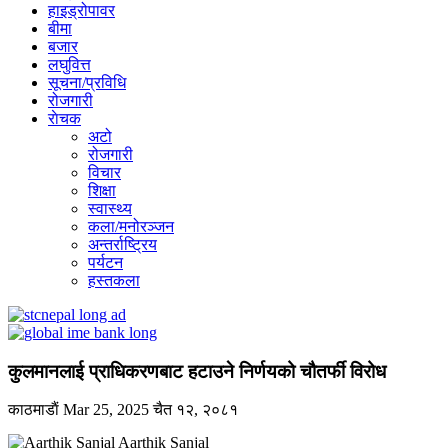
हाइड्रोपावर
बीमा
बजार
लघुवित्त
सूचना/प्रविधि
रोजगारी
राेचक
अटो
रोजगारी
विचार
शिक्षा
स्वास्थ्य
कला/मनोरञ्जन
अन्तर्राष्ट्रिय
पर्यटन
हस्तकला
कुलमानलाई प्राधिकरणबाट हटाउने निर्णयको चौतर्फी विरोध
काठमाडाैं
Mar 25, 2025
चैत १२, २०८१
Aarthik Sanjal