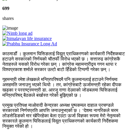
699
shares
काठमाडौं । कुलमान घिसिङलाई विद्युत् प्राधिकरणको कार्यकारी निर्देशकबाट
हटाउने सरकारको निर्णयको चौतर्फी विरोध भएको छ । सत्तारुढ कांग्रेसकै
नेताहरुले यसको विरोध गरेका छन् । कांग्रेस महामन्त्रीद्वय गगन थापा र
विश्वप्रकाश शर्माले सरकार उल्टो बाटो हिँडेको टिप्पणी गरेका छन् ।
गृहमन्त्री रमेश लेखकले मन्त्रिपरिषदमै पनि कुलमानलाई हटाउने निर्णयमा
असहमति जनाउनु भएको थियो । तर, कांग्रेसबाटै ऊर्जामन्त्री रहेका दीपक
खड्का र परराष्ट्रमन्त्री डा. आरजु राणा देउवाको जोडबलमा घिसिङलाई
मन्त्रिपरिषद् बैठकले बर्खास्त गरेको बुझिएको छ ।
प्रमुख प्रतिपक्ष माओवादी केन्द्रका अध्यक्ष पुष्पकमल दाहाल प्रचण्डले
सरकारको निर्णयप्रति आपत्ति जनाउनुभएको छ । ‘देशमा नागरिकले चरम
लोडसेडिङको मार खेपिरहेका बेला एउटा ऊर्जा विज्ञका रूपमा मेरो नेतृत्वको
सरकारले कुलमान घिसिङलाई विद्युत प्राधिकरणको कार्यकारी निर्देशकमा
नियुक्त गरेको हो ।